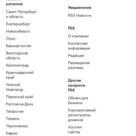
регионов
Уведомления
Санкт-Петербург
RSS Новости
и область
Екатеринбург
РБК
Новосибирск
О компании
Омск
Контактная
Башкортостан
информация
Вологодская
Редакция
область
Размещение
Калининград
рекламы
Краснодарский
край
Другие
Нижний
продукты
Новгород
РБК
Пермский край
Облако для
бизнеса
Ростов-на-Дону
Корпоративный
Татарстан
регистратор
Тюмень
доменов
Черноземье
Хостинг
сайтов
Кавказ