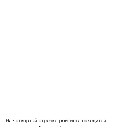
На четвертой строчке рейтинга находится
резиденция в Красной Поляне, продающаяся за