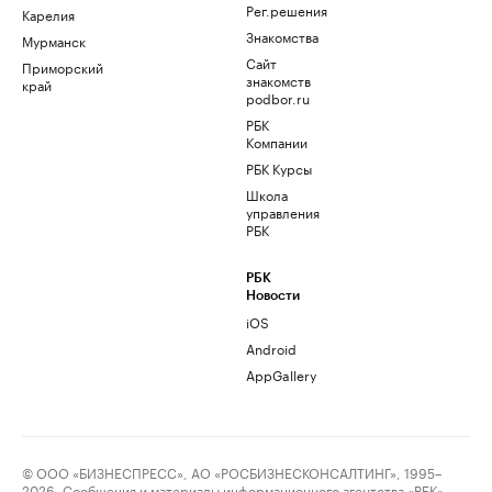
Рег.решения
Карелия
Знакомства
Мурманск
Сайт
Приморский
знакомств
край
podbor.ru
РБК
Компании
РБК Курсы
Школа
управления
РБК
РБК
Новости
iOS
Android
AppGallery
© ООО «БИЗНЕСПРЕСС», АО «РОСБИЗНЕСКОНСАЛТИНГ», 1995–
2026. Сообщения и материалы информационного агентства «РБК»