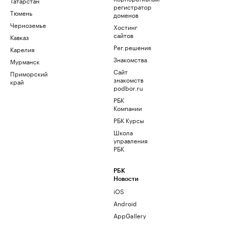
Татарстан
регистратор
Тюмень
доменов
Черноземье
Хостинг
сайтов
Кавказ
Рег.решения
Карелия
Знакомства
Мурманск
Сайт
Приморский
знакомств
край
podbor.ru
РБК
Компании
РБК Курсы
Школа
управления
РБК
РБК
Новости
iOS
Android
AppGallery