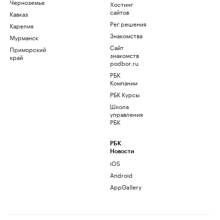
Черноземье
Хостинг
сайтов
Кавказ
Рег.решения
Карелия
Знакомства
Мурманск
Сайт
Приморский
знакомств
край
podbor.ru
РБК
Компании
РБК Курсы
Школа
управления
РБК
РБК
Новости
iOS
Android
AppGallery