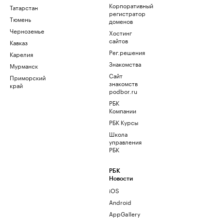
Корпоративный
Татарстан
регистратор
Тюмень
доменов
Черноземье
Хостинг
сайтов
Кавказ
Рег.решения
Карелия
Знакомства
Мурманск
Сайт
Приморский
знакомств
край
podbor.ru
РБК
Компании
РБК Курсы
Школа
управления
РБК
РБК
Новости
iOS
Android
AppGallery