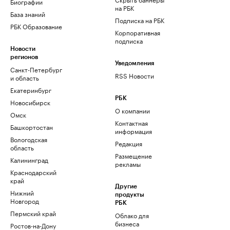
Биографии
на РБК
База знаний
Подписка на РБК
РБК Образование
Корпоративная
подписка
Новости
регионов
Уведомления
Санкт-Петербург
RSS Новости
и область
Екатеринбург
РБК
Новосибирск
О компании
Омск
Контактная
Башкортостан
информация
Вологодская
Редакция
область
Размещение
Калининград
рекламы
Краснодарский
край
Другие
Нижний
продукты
Новгород
РБК
Пермский край
Облако для
бизнеса
Ростов-на-Дону