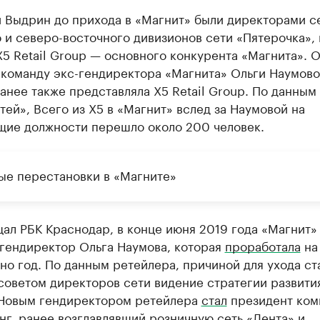
и Выдрин до прихода в «Магнит» были директорами с
 и северо-восточного дивизионов сети «Пятерочка»,
X5 Retail Group — основного конкурента «Магнита». 
 команду экс-гендиректора «Магнита» Ольги Наумово
анее также представляла X5 Retail Group. По данным
ей», Всего из X5 в «Магнит» вслед за Наумовой на
щие должности перешло около 200 человек.
ые перестановки в «Магните»
ал РБК Краснодар, в конце июня 2019 года «Магнит»
гендиректор Ольга Наумова, которая
проработала
на
но год. По данным ретейлера, причиной для ухода ст
советом директоров сети видение стратегии развити
 Новым гендиректором ретейлера
стал
президент ком
г, ранее возглавлявший розничную сеть «Лента» и