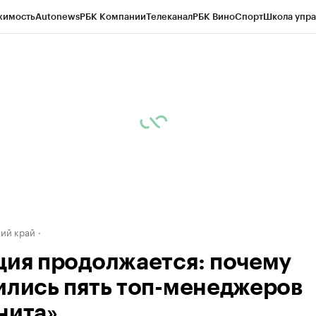
жимость
Autonews
РБК Компании
Телеканал
РБК Вино
Спорт
Школа упра
д
Стиль
Крипто
РБК Бизнес-среда
Дискуссионный клуб
Исследования
К
а контрагентов
Политика
Экономика
Бизнес
Технологии и медиа
Фина
ий край
ция продолжается: почему
ились пять топ-менеджеров
нита»