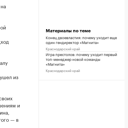
 на
ной
Материалы по теме
Конец двоевластия: почему уходит еще
дход
один гендиректор «Магнита»
Краснодарский край
Игра престолов: почему уходит первый
топ-менеджер новой команды
алу
«Магнита»
Краснодарский край
ушел из
своих
шениям и
ина,
того — в