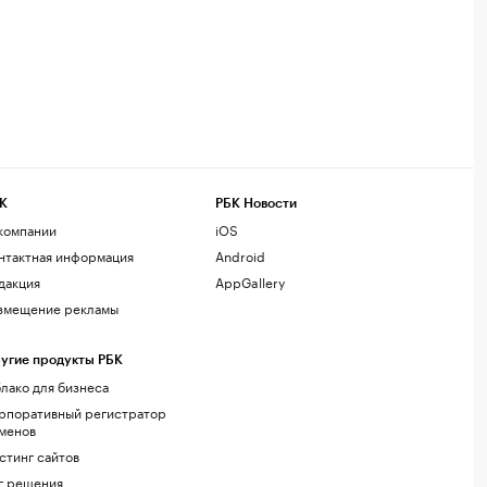
К
РБК Новости
компании
iOS
нтактная информация
Android
дакция
AppGallery
змещение рекламы
угие продукты РБК
лако для бизнеса
рпоративный регистратор
менов
стинг сайтов
г.решения