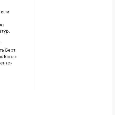
няли
по
атур.
л
ть Берт
 «Лента»
Ленте»