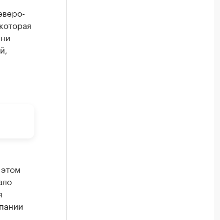
еверо-
 которая
Они
й,
 этом
ало
я
пании