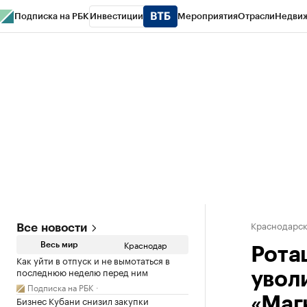
Подписка на РБК
Инвестиции
Мероприятия
Отрасли
Недви
РБК Курсы
РБК Life
Тренды
Визионеры
Национальные проекты
Горо
Газета
Спецпроекты СПб
Конференции СПб
Спецпроекты
Проверк
Краснодарск
Все новости
Краснодар
Весь мир
Рота
Как уйти в отпуск и не вымотаться в
последнюю неделю перед ним
увол
Подписка на РБК
Бизнес Кубани снизил закупки
«Маг