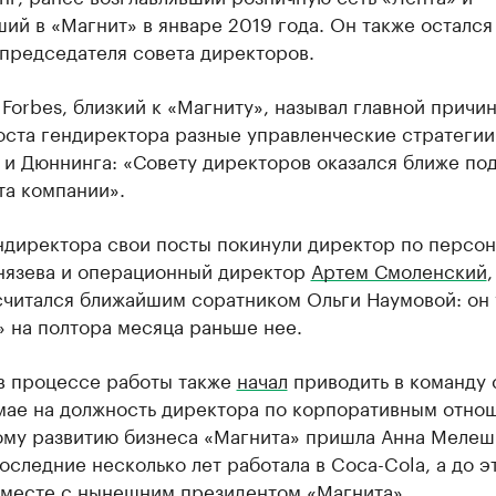
й в «Магнит» в январе 2019 года. Он также остался
председателя совета директоров.
Forbes, близкий к «Магниту», называл главной причи
оста гендиректора разные управленческие стратегии
 и Дюннинга: «Совету директоров оказался ближе по
та компании».
ндиректора свои посты покинули директор по персон
Князева и операционный директор
Артем Смоленский
,
считался ближайшим соратником Ольги Наумовой: он 
 на полтора месяца раньше нее.
в процессе работы также
начал
приводить в команду 
 мае на должность директора по корпоративным отно
ому развитию бизнеса «Магнита» пришла Анна Мелеш
оследние несколько лет работала в Coca-Cola, а до э
вместе с нынешним президентом «Магнита».