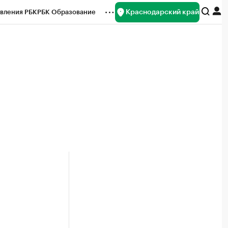
Краснодарский край
вления РБК
РБК Образование
редитные рейтинги
Франшизы
нсы
Рынок наличной валюты