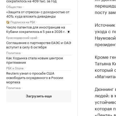
сократилось на 409 тыс. за год
перешедши
Общество
посту зам
«Защита от стресса» с доходностью от
40%: куда вложить дивиденды
Подписка на РБК
Источник 
Число патентов для иностранцев на
ухода с п
Кубани сократилось в 5 раз в 2026 г.
Наумовой
Краснодарский край
Соглашение о партнерстве ЕАЭС и ОАЭ
президен
вступит в силу 6 октября
Политика
Кроме ге
Как Ходынка стала новым центром
притяжения
Татьяна 
РБК и Stone
который 
Reuters узнал о просьбе США
«Магнита»
освободить осужденного в России
морпеха
Политика
Дюннинг 
людей: в
Загрузить еще
устойчив
которая п
«Ленте» 