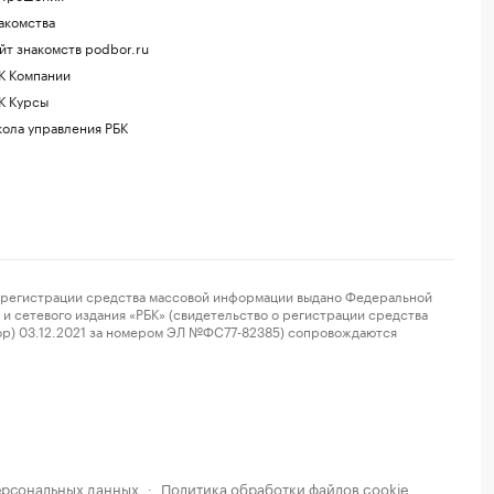
акомства
йт знакомств podbor.ru
К Компании
К Курсы
ола управления РБК
регистрации средства массовой информации выдано Федеральной
и сетевого издания «РБК» (свидетельство о регистрации средства
ор) 03.12.2021 за номером ЭЛ №ФС77-82385) сопровождаются
ерсональных данных
Политика обработки файлов cookie
·