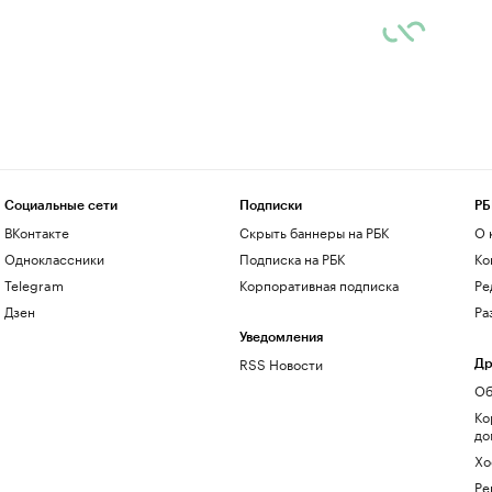
Социальные сети
Подписки
РБ
ВКонтакте
Скрыть баннеры на РБК
О 
Одноклассники
Подписка на РБК
Ко
Telegram
Корпоративная подписка
Ре
Дзен
Ра
Уведомления
RSS Новости
Др
Об
Ко
до
Хо
Ре