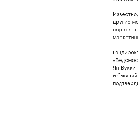
Известно,
другие м
перерасп
маркетин
Гендирек
«Ведомост
Ян Вукки
и бывший
подтверди