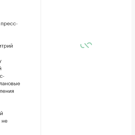
 пресс-
итрий
у
й
с-
плановые
вления
ый
 не