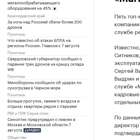
металлообрабатывающего
оборудования на 45%
Пять топ-
Краснодарский край
За ночь над Россией сбили более 200
компании
дронов
службе р
Политика
Что известно об атаках БПЛА на
регионы России. Главное к 7 августа
Известно
Политика
Ситников,
Свердловский губернатор сообщил о
эксплуата
падении трех дронов на крышу склада
WB
Сергей В
Политика
Выдрин и 
Минобороны сообщило об ударах по
службе «М
сухогрузам в Черном море
кадровые 
Политика
Больше прогулок, свежего воздуха и
отдельны
отдыха: квартиры рядом с парками
РБК и ПИК Серия плюс
По данны
Синоптик предупредил о ливнях в
директор
Москве и Московской области 7
августа
подтверд
РАДИО
Общество