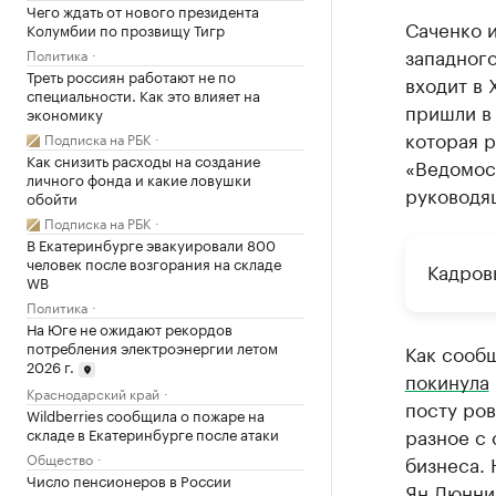
Чего ждать от нового президента
Саченко 
Колумбии по прозвищу Тигр
западного
Политика
Треть россиян работают не по
входит в 
специальности. Как это влияет на
пришли в
экономику
которая р
Подписка на РБК
Как снизить расходы на создание
«Ведомост
личного фонда и какие ловушки
руководя
обойти
Подписка на РБК
В Екатеринбурге эвакуировали 800
человек после возгорания на складе
Кадров
WB
Политика
На Юге не ожидают рекордов
потребления электроэнергии летом
Как сообщ
2026 г.
покинула
Краснодарский край
посту ров
Wildberries сообщила о пожаре на
разное с 
складе в Екатеринбурге после атаки
Общество
бизнеса.
Число пенсионеров в России
Ян Дюннин