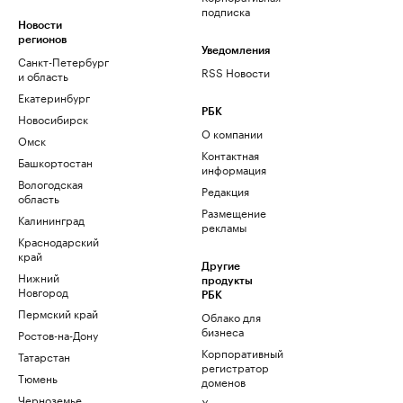
подписка
Новости
регионов
Уведомления
Санкт-Петербург
RSS Новости
и область
Екатеринбург
РБК
Новосибирск
О компании
Омск
Контактная
Башкортостан
информация
Вологодская
Редакция
область
Размещение
Калининград
рекламы
Краснодарский
край
Другие
Нижний
продукты
Новгород
РБК
Пермский край
Облако для
бизнеса
Ростов-на-Дону
Корпоративный
Татарстан
регистратор
Тюмень
доменов
Черноземье
Хостинг