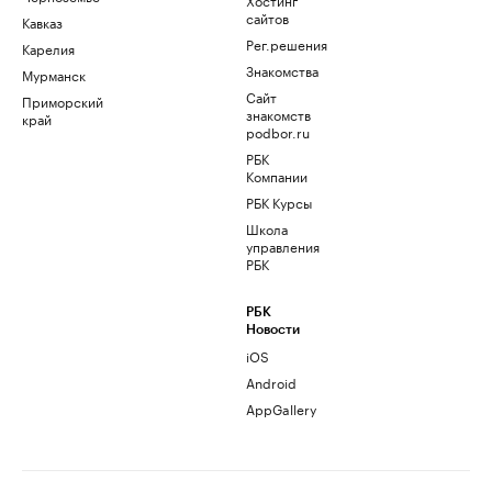
сайтов
Кавказ
Рег.решения
Карелия
Знакомства
Мурманск
Сайт
Приморский
знакомств
край
podbor.ru
РБК
Компании
РБК Курсы
Школа
управления
РБК
РБК
Новости
iOS
Android
AppGallery