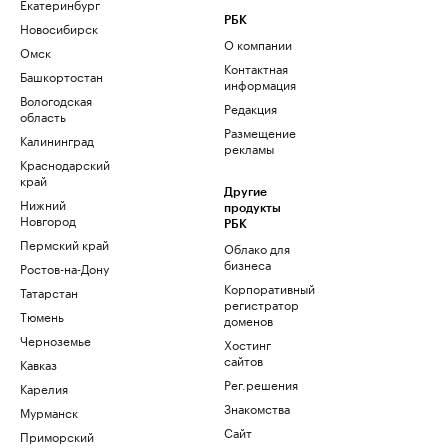
Екатеринбург
РБК
Новосибирск
О компании
Омск
Контактная
Башкортостан
информация
Вологодская
Редакция
область
Размещение
Калининград
рекламы
Краснодарский
край
Другие
Нижний
продукты
Новгород
РБК
Пермский край
Облако для
бизнеса
Ростов-на-Дону
Корпоративный
Татарстан
регистратор
Тюмень
доменов
Черноземье
Хостинг
сайтов
Кавказ
Рег.решения
Карелия
Знакомства
Мурманск
Сайт
Приморский
знакомств