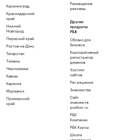
Размещение
Калининград
рекламы
Краснодарский
край
Другие
Нижний
продукты
Новгород
РБК
Пермский край
Облако для
бизнеса
Ростов-на-Дону
Корпоративный
Татарстан
регистратор
Тюмень
доменов
Черноземье
Хостинг
сайтов
Кавказ
Рег.решения
Карелия
Знакомства
Мурманск
Сайт
Приморский
знакомств
край
podbor.ru
РБК
Компании
РБК Курсы
Школа
управления