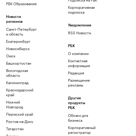
РБК Образование
Корпоративная
подписка
Новости
регионов
Уведомления
Санкт-Петербург
RSS Новости
и область
Екатеринбург
РБК
Новосибирск
О компании
Омск
Контактная
Башкортостан
информация
Вологодская
Редакция
область
Размещение
Калининград
рекламы
Краснодарский
край
Другие
Нижний
продукты
Новгород
РБК
Пермский край
Облако для
бизнеса
Ростов-на-Дону
Корпоративный
Татарстан
регистратор
Тюмень