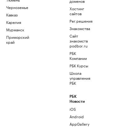
доменов
Черноземье
Хостинг
сайтов
Кавказ
Рег.решения
Карелия
Знакомства
Мурманск
Сайт
Приморский
знакомств
край
podbor.ru
РБК
Компании
РБК Курсы
Школа
управления
РБК
РБК
Новости
iOS
Android
AppGallery