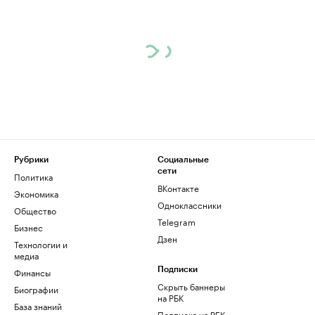
Рубрики
Социальные
сети
Политика
ВКонтакте
Экономика
Одноклассники
Общество
Telegram
Бизнес
Дзен
Технологии и
медиа
Финансы
Подписки
Скрыть баннеры
Биографии
на РБК
База знаний
Подписка на РБК