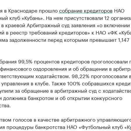
ря в Краснодаре прошло
собрание кредиторов
НАО
ый клуб «Кубань». На нем присутствовали 12 организ
 в краевой Арбитражный суд заявления «о включении
й в реестр требований кредиторов» к НАО «ФК «Куба
мма задолженности перед которыми превышает 1,147
обрания 99,5% процентов кредиторов проголосовали 
 финансового оздоровления и об обращении в арбит
ответствующим ходатайством. 98,22% проголосовали 
 управления в клубе. Также 100% собравшихся креди
упили за обращение в арбитражный суд с ходатайств
и должника банкротом и об открытии конкурсного
тва.
твом голосов в качестве арбитражного управляющего
ия процедуры банкротства НАО «Футбольный клуб «К