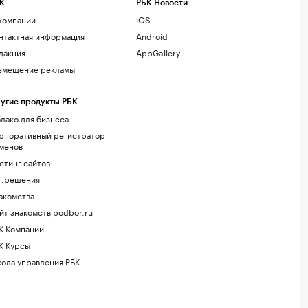
К
РБК Новости
компании
iOS
нтактная информация
Android
дакция
AppGallery
змещение рекламы
угие продукты РБК
лако для бизнеса
рпоративный регистратор
менов
стинг сайтов
г.решения
акомства
йт знакомств podbor.ru
К Компании
К Курсы
ола управления РБК