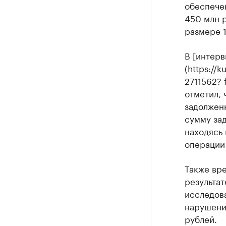
обеспече
450 млн р
размере 1
В [интерв
(https://
2711562? 
отметил, 
задолженн
сумму зад
находясь
операции 
Также вр
результат
исследова
нарушени
рублей.