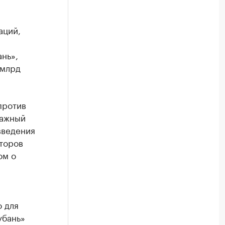
аций,
нь»,
 млрд
против
ражный
введения
торов
ом о
 для
убань»