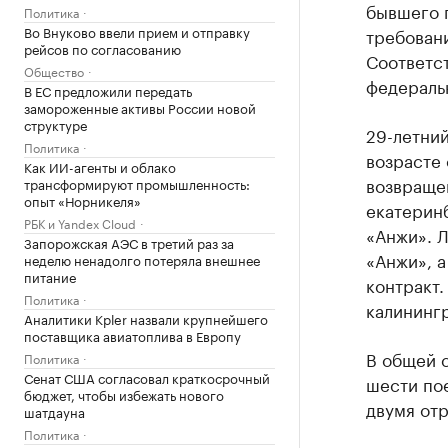
бывшего г
Политика
Во Внуково ввели прием и отправку
требовани
рейсов по согласованию
Соответс
Общество
федераль
В ЕС предложили передать
замороженные активы России новой
структуре
29-летний
Политика
возрасте 
Как ИИ-агенты и облако
возвращен
трансформируют промышленность:
опыт «Норникеля»
екатерин
РБК и Yandex Cloud
«Анжи». Л
Запорожская АЭС в третий раз за
«Анжи», а
неделю ненадолго потеряла внешнее
питание
контракт.
Политика
калининг
Аналитики Kpler назвали крупнейшего
поставщика авиатоплива в Европу
В общей 
Политика
Сенат США согласовал краткосрочный
шести пое
бюджет, чтобы избежать нового
двумя от
шатдауна
Политика