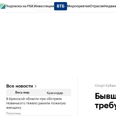
Подписка на РБК
Инвестиции
Мероприятия
Отрасли
Недви
РБК Курсы
РБК Life
Тренды
Визионеры
Национальные проекты
Горо
Газета
Спецпроекты СПб
Конференции СПб
Спецпроекты
Проверк
Спорт Кубан
Все новости
Краснодар
Весь мир
Бывш
В Брянской области при обстреле
Новенького тяжело ранили пожилую
требу
женщину
Политика