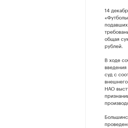
14 декаб
«Футбольн
подавших
требовани
общая су
рублей.
В ходе с
введения
суд с со
внешнего
НАО выст
признани
производс
Большинс
проведен