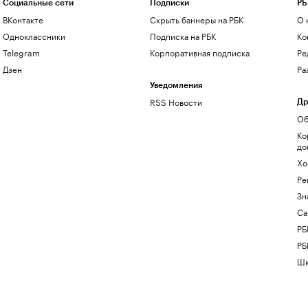
Социальные сети
Подписки
РБ
ВКонтакте
Скрыть баннеры на РБК
О 
Одноклассники
Подписка на РБК
Ко
Telegram
Корпоративная подписка
Ре
Дзен
Ра
Уведомления
RSS Новости
Др
Об
Ко
до
Хо
Ре
Зн
Са
РБ
РБ
Шк