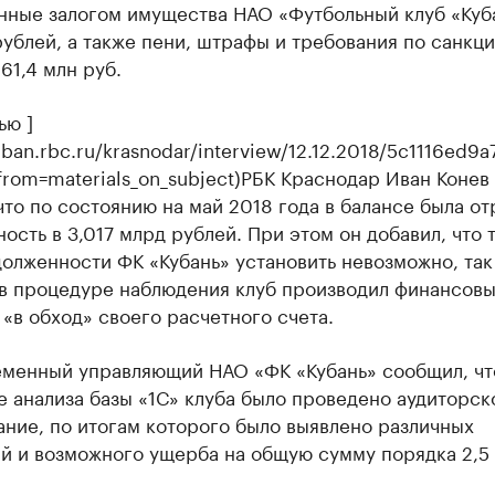
нные залогом имущества НАО «Футбольный клуб «Куб
ублей, а также пени, штрафы и требования по санкци
61,4 млн руб.
ью ]
kuban.rbc.ru/krasnodar/interview/12.12.2018/5c1116ed9
from=materials_on_subject)РБК Краснодар Иван Конев
что по состоянию на май 2018 года в балансе была о
ость в 3,017 млрд рублей. При этом он добавил, что 
олженности ФК «Кубань» установить невозможно, так
 в процедуре наблюдения клуб производил финансов
«в обход» своего расчетного счета.
еменный управляющий НАО «ФК «Кубань» сообщил, чт
е анализа базы «1С» клуба было проведено аудиторск
ние, по итогам которого было выявлено различных
й и возможного ущерба на общую сумму порядка 2,5