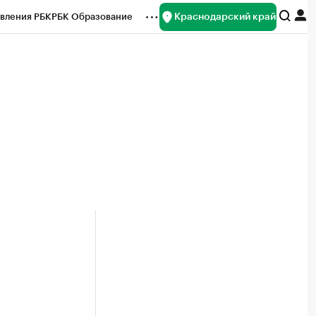
Краснодарский край
вления РБК
РБК Образование
редитные рейтинги
Франшизы
нсы
Рынок наличной валюты