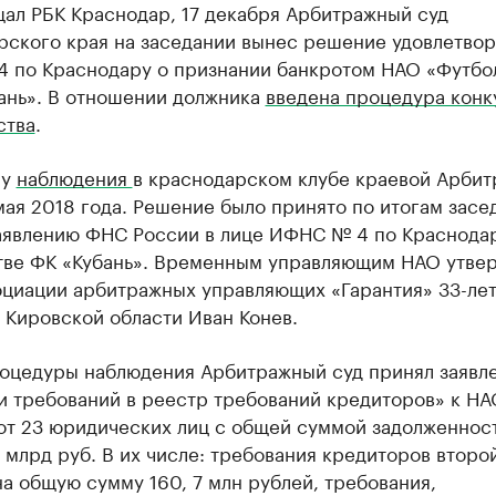
щал РБК Краснодар, 17 декабря Арбитражный суд
рского края на заседании вынес решение удовлетвор
 по Краснодару о признании банкротом НАО «Футбо
бань». В отношении должника
введена процедура конк
ства
.
ру
наблюдения
в краснодарском клубе краевой Арбит
мая 2018 года. Решение было принято по итогам засе
заявлению ФНС России в лице ИФНС № 4 по Краснода
тве ФК «Кубань». Временным управляющим НАО утве
оциации арбитражных управляющих «Гарантия» 33-ле
 Кировской области Иван Конев.
роцедуры наблюдения Арбитражный суд принял заявле
и требований в реестр требований кредиторов» к НА
 от 23 юридических лиц с общей суммой задолженнос
 млрд руб. В их числе: требования кредиторов второ
а общую сумму 160, 7 млн рублей, требования,