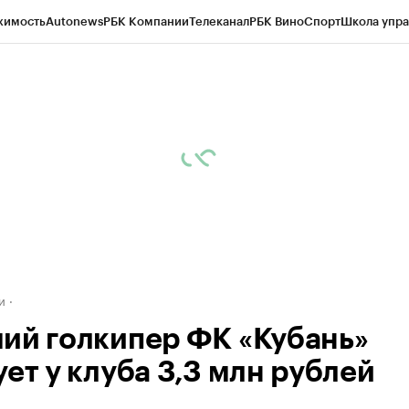
жимость
Autonews
РБК Компании
Телеканал
РБК Вино
Спорт
Школа упра
д
Стиль
Крипто
РБК Бизнес-среда
Дискуссионный клуб
Исследования
К
а контрагентов
Политика
Экономика
Бизнес
Технологии и медиа
Фина
и
ий голкипер ФК «Кубань»
ет у клуба 3,3 млн рублей