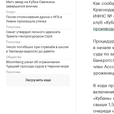
Матч звезд на Кубке Овечкина
Как сооб
завершился вничью
Краснода
Спорт
ИФНС № 4
После столкновения дрона с НПЗ в
Ливии произошла утечка
клуб «Ку
Политика
производ
Сенат утвердил личного адвоката
Трампа генпрокурором США
Процеду
Политика
в начале 
Число погибших при стрельбе в школе
в Таиланде выросло до девяти
суда по 
Общество
банкротс
Bloomberg узнал об ограничении
член Асс
Турцией прохода судов в Черном море
Политика
уроженец
Загрузить еще
В ходе п
включени
«Кубань»
свыше 1,5
очереди н