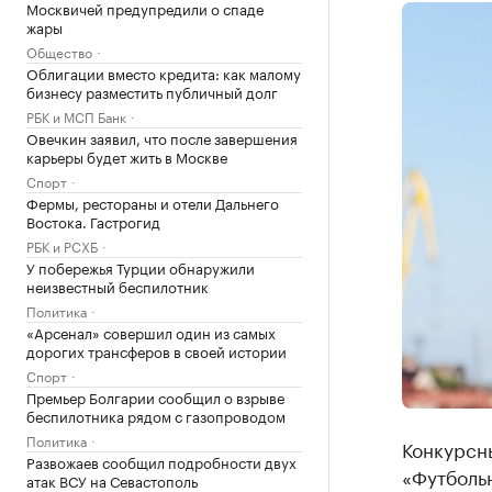
Москвичей предупредили о спаде
жары
Общество
Облигации вместо кредита: как малому
бизнесу разместить публичный долг
РБК и МСП Банк
Овечкин заявил, что после завершения
карьеры будет жить в Москве
Спорт
Фермы, рестораны и отели Дальнего
Востока. Гастрогид
РБК и РСХБ
У побережья Турции обнаружили
неизвестный беспилотник
Политика
«Арсенал» совершил один из самых
дорогих трансферов в своей истории
Спорт
Премьер Болгарии сообщил о взрыве
беспилотника рядом с газопроводом
Политика
Конкурсн
Развожаев сообщил подробности двух
«Футболь
атак ВСУ на Севастополь