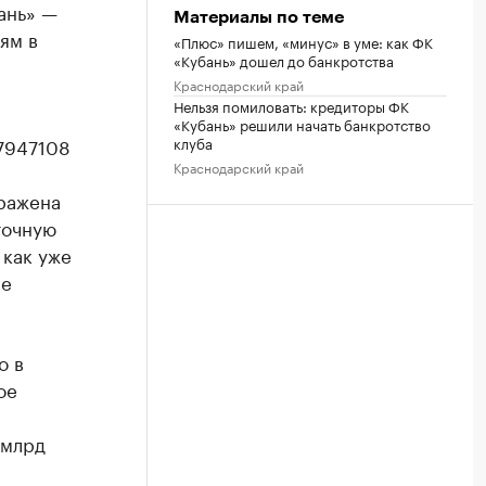
ань» —
Материалы по теме
ям в
«Плюс» пишем, «минус» в уме: как ФК
«Кубань» дошел до банкротства
Краснодарский край
Нельзя помиловать: кредиторы ФК
«Кубань» решили начать банкротство
a7947108
клуба
Краснодарский край
тражена
точную
 как уже
ые
о в
ое
 млрд