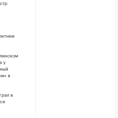
естр
-летнем
алинском
а у
нный
ни» в
грал в
лся