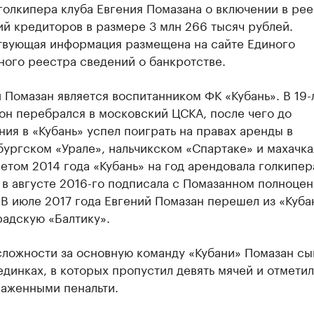
олкипера клуба Евгения Помазана о включении в ре
й кредиторов в размере 3 млн 266 тысяч рублей.
твующая информация размещена на сайте Единого
ного реестра сведений о банкротстве.
 Помазан является воспитанником ФК «Кубань». В 19
он перебрался в московский ЦСКА, после чего до
ия в «Кубань» успел поиграть на правах аренды в
бургском «Урале», нальчикском «Спартаке» и махачк
етом 2014 года «Кубань» на год арендовала голкипер
 в августе 2016-го подписала с Помазанном полноце
 В июле 2017 года Евгений Помазан перешел из «Куба
радскую «Балтику».
сложности за основную команду «Кубани» Помазан сы
динках, в которых пропустил девять мячей и отмети
раженными пенальти.