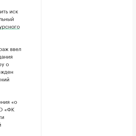
ить иск
льный
урсного
раж ввел
дания
ру о
ржден
тний
ния «о
О «ФК
ти
й