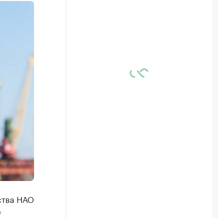
ства НАО
е