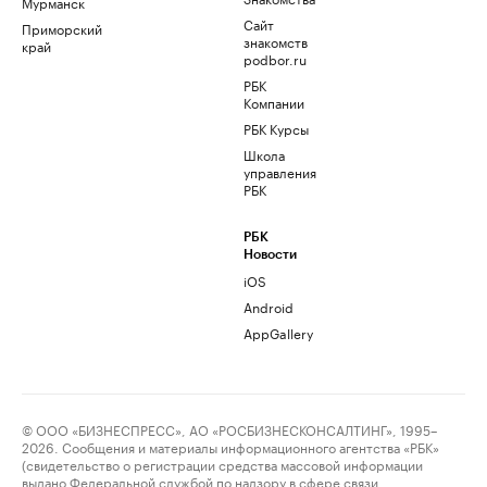
Мурманск
Сайт
Приморский
знакомств
край
podbor.ru
РБК
Компании
РБК Курсы
Школа
управления
РБК
РБК
Новости
iOS
Android
AppGallery
© ООО «БИЗНЕСПРЕСС», АО «РОСБИЗНЕСКОНСАЛТИНГ», 1995–
2026. Сообщения и материалы информационного агентства «РБК»
(свидетельство о регистрации средства массовой информации
выдано Федеральной службой по надзору в сфере связи,