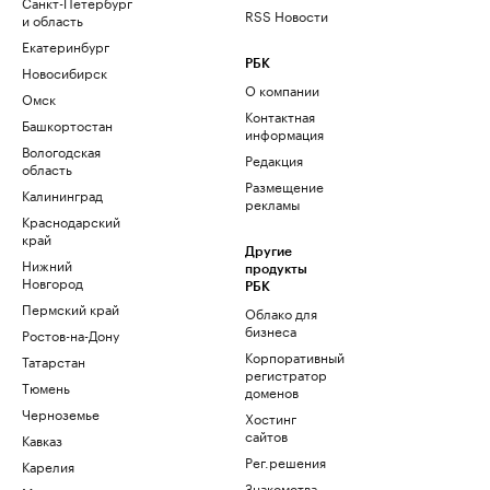
Санкт-Петербург
RSS Новости
и область
Екатеринбург
РБК
Новосибирск
О компании
Омск
Контактная
Башкортостан
информация
Вологодская
Редакция
область
Размещение
Калининград
рекламы
Краснодарский
край
Другие
Нижний
продукты
Новгород
РБК
Пермский край
Облако для
бизнеса
Ростов-на-Дону
Корпоративный
Татарстан
регистратор
Тюмень
доменов
Черноземье
Хостинг
сайтов
Кавказ
Рег.решения
Карелия
Знакомства