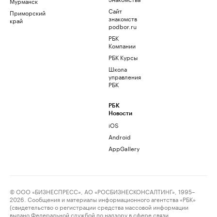
Мурманск
Сайт
Приморский
знакомств
край
podbor.ru
РБК
Компании
РБК Курсы
Школа
управления
РБК
РБК
Новости
iOS
Android
AppGallery
© ООО «БИЗНЕСПРЕСС», АО «РОСБИЗНЕСКОНСАЛТИНГ», 1995–
2026. Сообщения и материалы информационного агентства «РБК»
(свидетельство о регистрации средства массовой информации
выдано Федеральной службой по надзору в сфере связи,