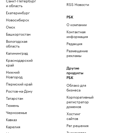
Санкт-Петербург
RSS Новости
и область
Екатеринбург
РБК
Новосибирск
О компании
Омск
Контактная
Башкортостан
информация
Вологодская
Редакция
область
Размещение
Калининград
рекламы
Краснодарский
край
Другие
Нижний
продукты
Новгород
РБК
Пермский край
Облако для
бизнеса
Ростов-на-Дону
Корпоративный
Татарстан
регистратор
Тюмень
доменов
Черноземье
Хостинг
сайтов
Кавказ
Рег.решения
Карелия
Знакомства