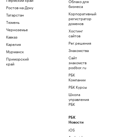
Облако для
бизнеса
Ростов-на-Дону
Корпоративный
Татарстан
регистратор
Тюмень
доменов
Черноземье
Хостинг
сайтов
Кавказ
Рег.решения
Карелия
Знакомства
Мурманск
Сайт
Приморский
знакомств
край
podbor.ru
РБК
Компании
РБК Курсы
Школа
управления
РБК
РБК
Новости
iOS
Android