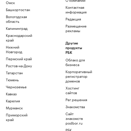
Омск
Контактная
Башкортостан
информация
Вологодская
Редакция
область
Размещение
Калининград
рекламы
Краснодарский
край
Другие
Нижний
продукты
Новгород
РБК
Пермский край
Облако для
бизнеса
Ростов-на-Дону
Корпоративный
Татарстан
регистратор
Тюмень
доменов
Черноземье
Хостинг
сайтов
Кавказ
Рег.решения
Карелия
Знакомства
Мурманск
Сайт
Приморский
знакомств
край
podbor.ru
РБК