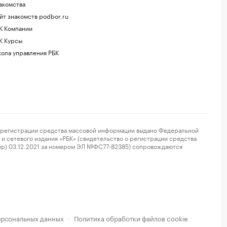
акомства
йт знакомств podbor.ru
К Компании
К Курсы
ола управления РБК
регистрации средства массовой информации выдано Федеральной
и сетевого издания «РБК» (свидетельство о регистрации средства
ор) 03.12.2021 за номером ЭЛ №ФС77-82385) сопровождаются
ерсональных данных
Политика обработки файлов cookie
·