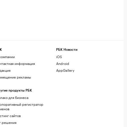
К
РБК Новости
компании
iOS
нтактная информация
Android
дакция
AppGallery
змещение рекламы
угие продукты РБК
лако для бизнеса
рпоративный регистратор
менов
стинг сайтов
г.решения