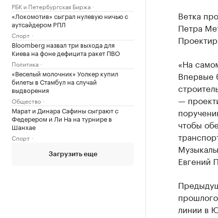
РБК и Петербургская Биржа
Ветка про
«Локомотив» сыграл нулевую ничью с
аутсайдером РПЛ
Петра Мет
Спорт
Проектиро
Bloomberg назвал три выхода для
Киева на фоне дефицита ракет ПВО
«На само
Политика
«Веселый молочник» Уолкер купил
Впервые 
билеты в Стамбул на случай
строитель
выдворения
— проект
Общество
Марат и Динара Сафины сыграют с
поручени
Федерером и Ли На на турнире в
чтобы об
Шанхае
транспорт
Спорт
Музыкаль
Загрузить еще
Евгений 
Предыдущ
прошлого 
линии в Ю