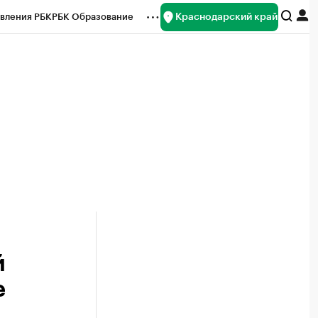
Краснодарский край
вления РБК
РБК Образование
редитные рейтинги
Франшизы
нсы
Рынок наличной валюты
й
е