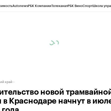
жимость
Autonews
РБК Компании
Телеканал
РБК Вино
Спорт
Школа упра
д
Стиль
Крипто
РБК Бизнес-среда
Дискуссионный клуб
Исследования
К
а контрагентов
Политика
Экономика
Бизнес
Технологии и медиа
Фина
ий край
ительство новой трамвайно
и в Краснодаре начнут в июл
 года