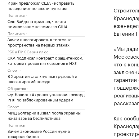
Иран предложил США «исправить
поведение» по шести пунктам
Строитель
Политика
Краснодар
Сын Байдена признал, что его
еженедел
помилование не помогло США
Евгений 
Политика
Зачем инвестировать в торговые
пространства на первых этажах
«Мы дадим
РБК и ПИК Серия плюс
Московско
СКА подписал контракт с защитником,
который провел пять сезонов в НХЛ
что к кон
Спорт
заключени
В Хорватии столкнулись грузовой и
гарантии 
пассажирский поезда
поддержка
Общество
реализаци
Футболист «Акрона» установил рекорд
РПЛ по заблокированным ударам
рассказал
Спорт
МИД Болгарии вызвал посла Украины
Как сообщ
из-за взрыва беспилотника
Краснод
Политика
Зачем экономике России нужна
проектиро
товарная биржа