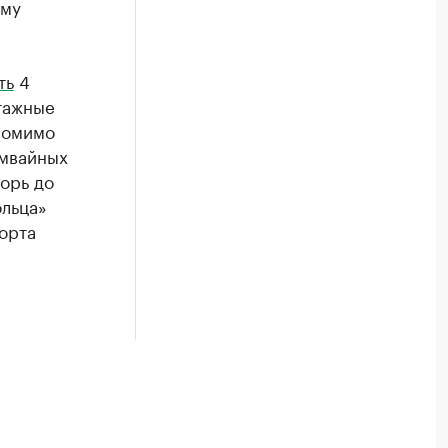
ому
ть
4
тажные
Помимо
амвайных
орь до
ольца»
орта