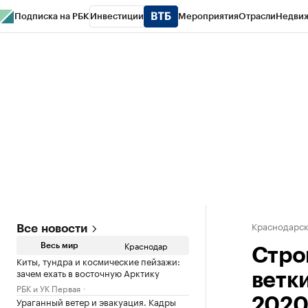
Подписка на РБК
Инвестиции
Мероприятия
Отрасли
Недви
РБК Курсы
РБК Life
Тренды
Визионеры
Национальные проекты
Горо
Газета
Спецпроекты СПб
Конференции СПб
Спецпроекты
Проверк
Краснодарск
Все новости
Краснодар
Весь мир
Стро
Киты, тундра и космические пейзажи:
зачем ехать в восточную Арктику
ветк
РБК и УК Первая
Ураганный ветер и эвакуация. Кадры
2020