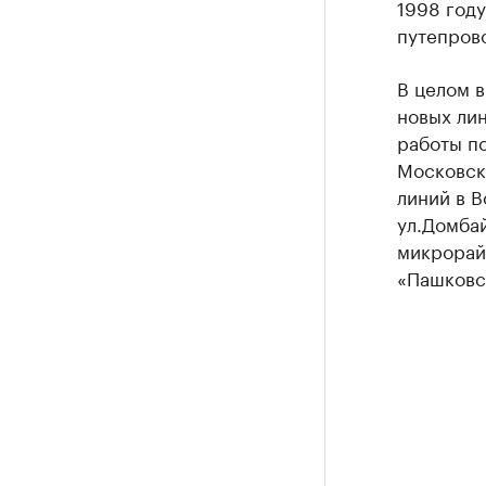
1998 году
путепрово
В целом 
новых ли
работы по
Московск
линий в В
ул.Домбай
микрорай
«Пашковс