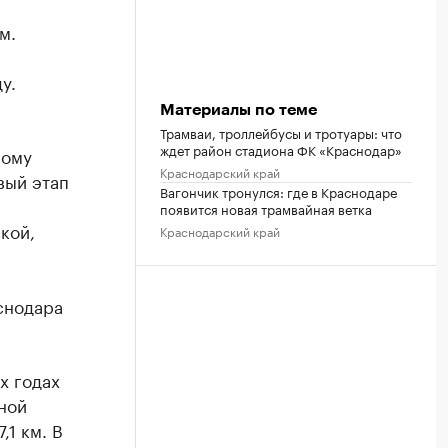
м.
у.
Материалы по теме
Трамваи, троллейбусы и тротуары: что
ждет район стадиона ФК «Краснодар»
ному
Краснодарский край
вый этап
Вагончик тронулся: где в Краснодаре
появится новая трамвайная ветка
кой,
Краснодарский край
снодара
х годах
ной
1 км. В