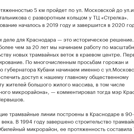
тяженностью 5 км пройдет по ул. Московской до ул.и
альникова с разворотным кольцом у ТЦ «Стрелка».
вание началось в 2019 году и завершится в 2020 год
м деле для Краснодара — это историческое решение.
более чем за 20 лет мы начинаем работу по масштаб
ству новых трамвайных веток в краевом центре. Пер
ирование. По многочисленным просьбам горожан и
ю губернатора Кубани начинаем именно с ул.Московс
еспечить доступ к нашему главному общественному
у жителей большого жилого массива, в том числе
ного микрорайона», — комментировал тогда мэр Кра
Первышов.
ие трамвайные линии построены в Краснодаре в 90-
века. В 1994 году завершено строительство трамвай
билейный микрорайон, ее протяженность составила 7,