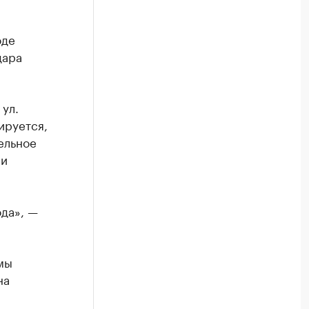
оде
дара
ул.
ируется,
ельное
ли
да», —
мы
на