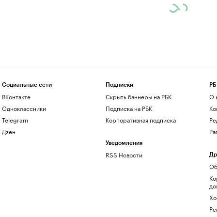
Социальные сети
Подписки
РБ
ВКонтакте
Скрыть баннеры на РБК
О 
Одноклассники
Подписка на РБК
Ко
Telegram
Корпоративная подписка
Ре
Дзен
Ра
Уведомления
RSS Новости
Др
Об
Ко
до
Хо
Ре