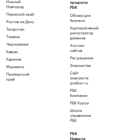
Нижний
продукты
Новгород
РБК
Пермский край
Облако для
бизнеса
Ростов-на-Дону
Корпоративный
Татарстан
регистратор
Тюмень
доменов
Черноземье
Хостинг
сайтов
Кавказ
Рег.решения
Карелия
Знакомства
Мурманск
Сайт
Приморский
знакомств
край
podbor.ru
РБК
Компании
РБК Курсы
Школа
управления
РБК
РБК
Новости