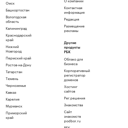
О компании
Омск
Контактная
Башкортостан
информация
Вологодская
Редакция
область
Размещение
Калининград
рекламы
Краснодарский
край
Другие
Нижний
продукты
Новгород
РБК
Пермский край
Облако для
бизнеса
Ростов-на-Дону
Корпоративный
Татарстан
регистратор
Тюмень
доменов
Черноземье
Хостинг
сайтов
Кавказ
Рег.решения
Карелия
Знакомства
Мурманск
Сайт
Приморский
знакомств
край
podbor.ru
РБК