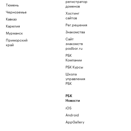
регистратор
Тюмень
доменов
Черноземье
Хостинг
сайтов
Кавказ
Рег.решения
Карелия
Знакомства
Мурманск
Сайт
Приморский
знакомств
край
podbor.ru
РБК
Компании
РБК Курсы
Школа
управления
РБК
РБК
Новости
iOS
Android
AppGallery