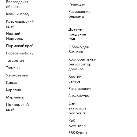
Вологодская
Редакция
область
Размещение
Калининград
рекламы
Краснодарский
край
Другие
Нижний
продукты
Новгород
РБК
Пермский край
Облако для
бизнеса
Ростов-на-Дону
Корпоративный
Татарстан
регистратор
Тюмень
доменов
Черноземье
Хостинг
сайтов
Кавказ
Рег.решения
Карелия
Знакомства
Мурманск
Сайт
Приморский
знакомств
край
podbor.ru
РБК
Компании
РБК Курсы