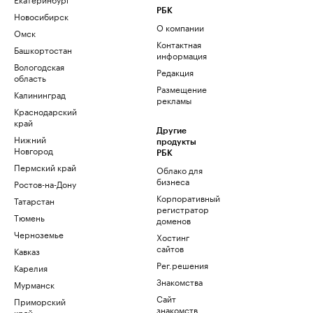
РБК
Новосибирск
О компании
Омск
Контактная
Башкортостан
информация
Вологодская
Редакция
область
Размещение
Калининград
рекламы
Краснодарский
край
Другие
Нижний
продукты
Новгород
РБК
Пермский край
Облако для
бизнеса
Ростов-на-Дону
Корпоративный
Татарстан
регистратор
Тюмень
доменов
Черноземье
Хостинг
сайтов
Кавказ
Рег.решения
Карелия
Знакомства
Мурманск
Сайт
Приморский
знакомств
край