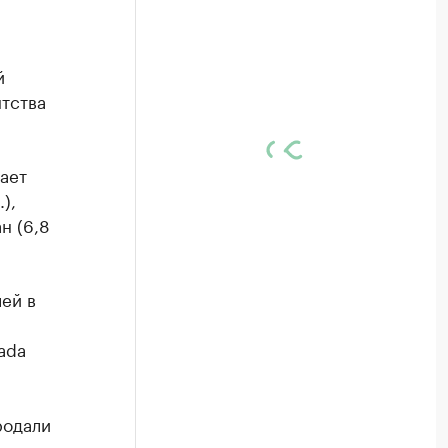
й
нтства
ает
),
н (6,8
ей в
ada
родали