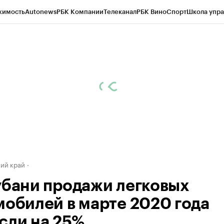
жимость
Autonews
РБК Компании
Телеканал
РБК Вино
Спорт
Школа упра
д
Стиль
Крипто
РБК Бизнес-среда
Дискуссионный клуб
Исследования
К
а контрагентов
Политика
Экономика
Бизнес
Технологии и медиа
Фина
ий край
убани продажи легковых
мобилей в марте 2020 года
сли на 25%