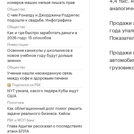
4,4 тыс. 
номеров машин нельзя лишать прав
аналогич
Общество
С чем Роналду и Джорджина Родригес
подошли к свадьбе. Инфографика
Продажи 
Общество
года упа
Как и где быстро заработать деньги в
Показате
2026 году: 15 способов
Инвестиции
Осенние каникулы у школьников в
Продажи 
новом учебном году будут дольше
автомобил
зимних
грузовико
Общество
Ученые нашли неожиданную связь
между кофе и здоровьем печени
Подписка на РБК
NYT узнала, какого лидера Кубы ищут
США
Политика
Как облигационный долг помог решить
задачи реального бизнеса. Кейсы
РБК и МСП Банк
Глава Адыгеи рассказал о последствиях
атаки БПЛА