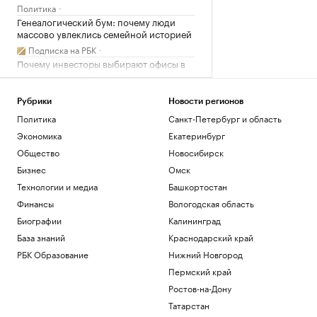
Политика
Генеалогический бум: почему люди
массово увлеклись семейной историей
Подписка на РБК
Почему инвесторы выбирают офисы в
оживленных районах Москвы
РБК и Upside
Рубрики
Новости регионов
Трамп отпросился с заседания Госдепа
пораньше, чтобы «вести войну». Видео
Политика
Санкт-Петербург и область
Политика
Экономика
Екатеринбург
Портфель состоятельного инвестора в
Общество
Новосибирск
2026 году: ставка на ликвидность
Бизнес
Омск
Подписка на РБК
Технологии и медиа
Башкортостан
Загрузить еще
Финансы
Вологодская область
Биографии
Калининград
База знаний
Краснодарский край
РБК Образование
Нижний Новгород
Пермский край
Ростов-на-Дону
Татарстан