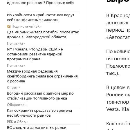
идеальное решение? Проверьте себя
В Красно
Из крайности в крайности: как ведут
себя конфликтные личности
легковых 
Подписка на РБК
период пр
Два мирных жителя погибли после атак
«Автостат
дронов в Белгородской области
Политика
NYT узнала, что удары США не
По колич
остановили развитие ядерной
пятое мес
программы Ирана
Подмосков
Политика
Международная федерация
тыс.).
скейтбординга сняла все ограничения
с россиян
В целом в
Спорт
Володин рассказал о запуске мер по
России вы
стабилизации топливного рынка
транспор
Общество
Vesta, Kia
Как сохранить средства во времена
нестабильности рынков
РБК и Сбер
Как сообщ
ВС счел, что за магнитные рамки