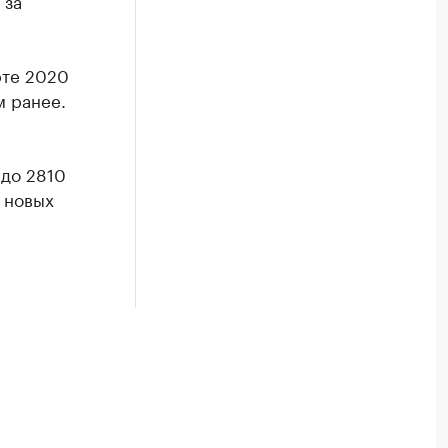
 за
рте 2020
м ранее.
 до 2810
 новых