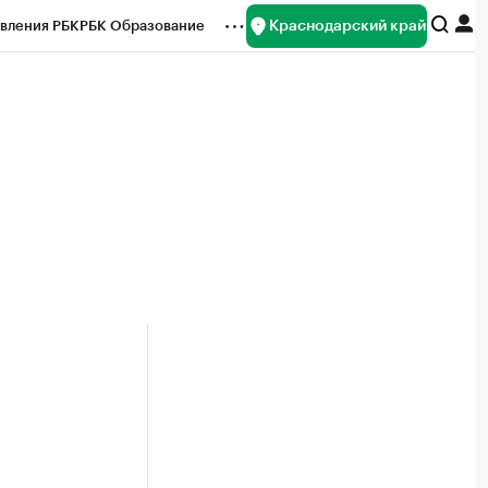
Краснодарский край
вления РБК
РБК Образование
редитные рейтинги
Франшизы
нсы
Рынок наличной валюты