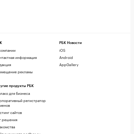
К
РБК Новости
компании
iOS
нтактная информация
Android
дакция
AppGallery
змещение рекламы
угие продукты РБК
лако для бизнеса
рпоративный регистратор
менов
стинг сайтов
г.решения
акомства
йт знакомств podbor.ru