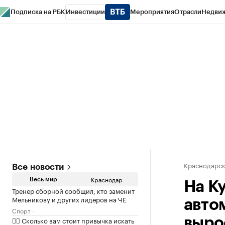
Подписка на РБК
Инвестиции
Мероприятия
Отрасли
Недви
РБК Курсы
РБК Life
Тренды
Визионеры
Национальные проекты
Горо
Газета
Спецпроекты СПб
Конференции СПб
Спецпроекты
Проверк
Краснодарск
Все новости
Краснодар
Весь мир
На К
Тренер сборной сообщил, кто заменит
Мельникову и других лидеров на ЧЕ
авто
Спорт
✍🏻 Сколько вам стоит привычка искать
выро