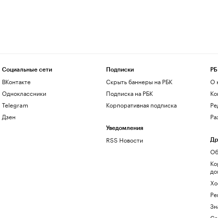
Социальные сети
Подписки
РБ
ВКонтакте
Скрыть баннеры на РБК
О 
Одноклассники
Подписка на РБК
Ко
Telegram
Корпоративная подписка
Ре
Дзен
Ра
Уведомления
RSS Новости
Др
Об
Ко
до
Хо
Ре
Зн
Са