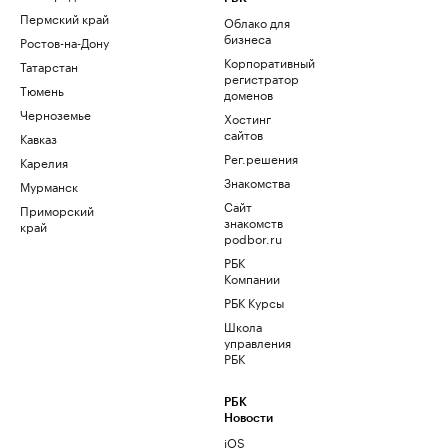
Пермский край
Облако для
бизнеса
Ростов-на-Дону
Корпоративный
Татарстан
регистратор
Тюмень
доменов
Черноземье
Хостинг
сайтов
Кавказ
Рег.решения
Карелия
Знакомства
Мурманск
Сайт
Приморский
знакомств
край
podbor.ru
РБК
Компании
РБК Курсы
Школа
управления
РБК
РБК
Новости
iOS