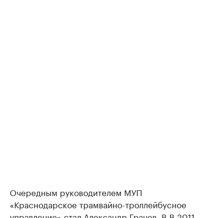
Очередным руководителем МУП
«Краснодарское трамвайно-троллейбусное
управление»
стал Александр Грачев
. В В 2011-