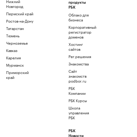
Нижний
продукты
Новгород
РБК
Пермский край
Облако для
бизнеса
Ростов-на-Дону
Корпоративный
Татарстан
регистратор
Тюмень
доменов
Черноземье
Хостинг
сайтов
Кавказ
Рег.решения
Карелия
Знакомства
Мурманск
Сайт
Приморский
знакомств
край
podbor.ru
РБК
Компании
РБК Курсы
Школа
управления
РБК
РБК
Новости