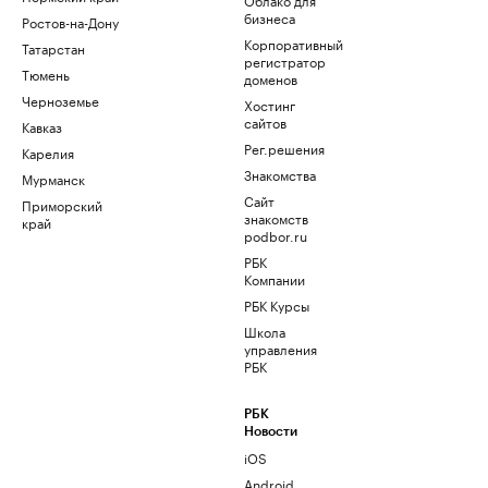
бизнеса
Ростов-на-Дону
Корпоративный
Татарстан
регистратор
Тюмень
доменов
Черноземье
Хостинг
сайтов
Кавказ
Рег.решения
Карелия
Знакомства
Мурманск
Сайт
Приморский
знакомств
край
podbor.ru
РБК
Компании
РБК Курсы
Школа
управления
РБК
РБК
Новости
iOS
Android