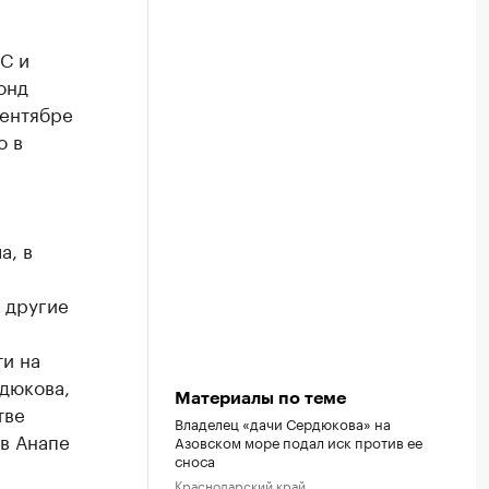
С и
онд
сентябре
о в
а, в
с
и другие
и на
дюкова,
Материалы по теме
тве
Владелец «дачи Сердюкова» на
 в Анапе
Азовском море подал иск против ее
сноса
Краснодарский край