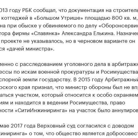
013 году РБК сообщал, что документация на строител
 коттеджей в «Большом Утрише» площадью 800 кв. м,
на при обыске у обвиняемого по делу «Оборонсерви
тора фирмы «Славянка» Александра Елькина. Назначе
 проекте не указывалось, но в черновом варианте он
ся «дачей министра».
енно с расследованием уголовного дела в арбитраж
ессы по искам военной прокуратуры и Росимущества
спорной земли государству. В 2015 году Арбитражны
ского края признал, что министр обороны был не вп
аться участком, который относится к особо охраняе
иям и находится в ведении Росимущества, право
ности «СитиИнжиниринга» на участок было аннулиров
мае 2017 года Верховный суд согласился с доводом
иниринга» о том, что общество является добросове