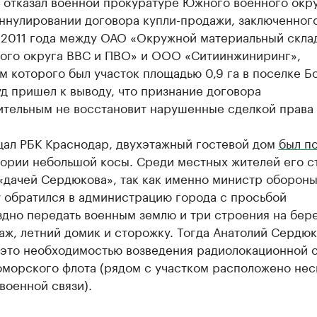
 отказал военной прокуратуре Южного военного окр
ннулировании договора купли-продажи, заключенного
 2011 года между ОАО «Окружной материальный скла
ого округа ВВС и ПВО» и ООО «Ситиинжиниринг»,
 которого был участок площадью 0,9 га в поселке Б
д пришел к выводу, что признание договора
ительным не восстановит нарушенные сделкой права 
щал РБК Краснодар, двухэтажный гостевой дом
был п
тории небольшой косы. Среди местных жителей его с
«дачей Сердюкова», так как именно министр обороны
у обратился в администрацию города с просьбой
дно передать военным землю и три строения на бер
аж, летний домик и сторожку. Тогда Анатолий Сердю
 это необходимостью возведения радиолокационной 
оморского флота (рядом с участком расположено нес
военной связи).