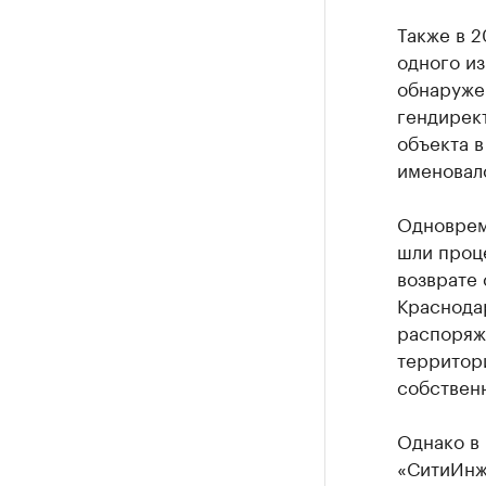
Также в 2
одного из
обнаруже
гендирек
объекта в
именовал
Одноврем
шли проц
возврате 
Краснодар
распоряж
территор
собствен
Однако в 
«СитиИнж