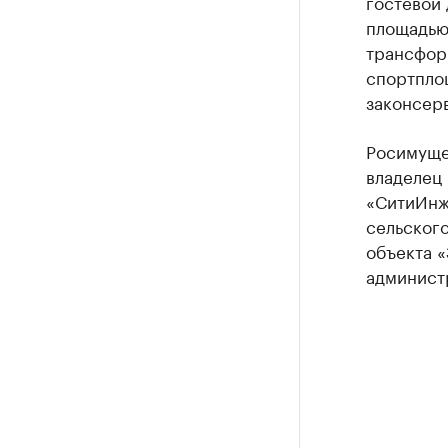
гостевой 
площадью 
трансфор
спортпло
законсерв
Росимущес
владелец
«СитиИнж
сельского
объекта «
администр