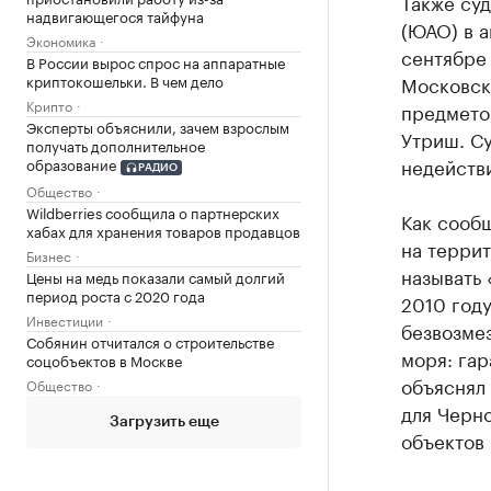
Также суд
надвигающегося тайфуна
(ЮАО) в а
Экономика
сентябре
В России вырос спрос на аппаратные
криптокошельки. В чем дело
Московск
Крипто
предметом
Эксперты объяснили, зачем взрослым
Утриш. Су
получать дополнительное
недейств
образование
РАДИО
Общество
Wildberries сообщила о партнерских
Как сооб
хабах для хранения товаров продавцов
на терри
Бизнес
называть 
Цены на медь показали самый долгий
период роста с 2020 года
2010 год
Инвестиции
безвозмез
Собянин отчитался о строительстве
моря: гар
соцобъектов в Москве
объяснял
Общество
для Черн
Загрузить еще
объектов 