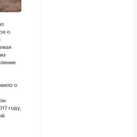
ил
ре о
ы
емая
из
вление
явило о
ры
17 году,
ой