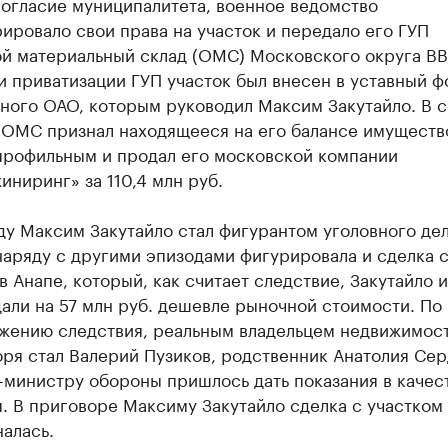
согласие муниципалитета, военное ведомство
ировало свои права на участок и передало его ГУП
й материальный склад (ОМС) Московского округа ВВ
 приватизации ГУП участок был внесен в уставный ф
ного ОАО, которым руководил Максим Закутайло. В 
а ОМС признал находящееся на его балансе имуществ
профильным и продал его московской компании
ниринг» за 110,4 млн руб.
ду Максим Закутайло стал фигурантом уголовного дел
аряду с другими эпизодами фигурировала и сделка 
в Анапе, который, как считает следствие, Закутайло 
али на 57 млн руб. дешевле рыночной стоимости. По
жению следствия, реальным владельцем недвижимост
ря стал Валерий Пузиков, родственник Анатолия Сер
-министру обороны пришлось дать показания в качес
. В приговоре Максиму Закутайло сделка с участком
алась.