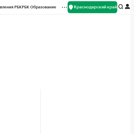
Краснодарский край
вления РБК
РБК Образование
редитные рейтинги
Франшизы
нсы
Рынок наличной валюты