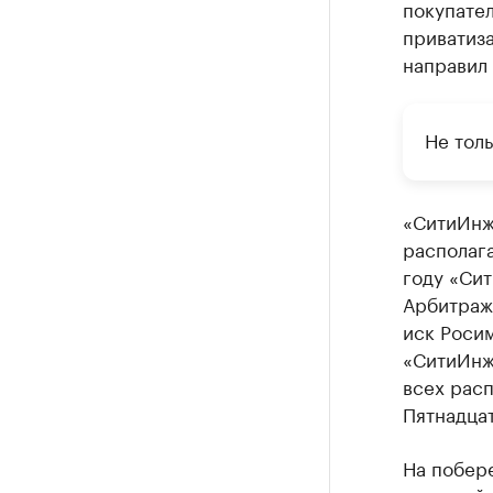
покупател
приватиза
направил 
Не тол
«СитиИнж
располага
году «Си
Арбитраж
иск Роси
«СитиИнжи
всех расп
Пятнадца
На побер