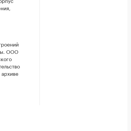
корпус
ения,
строений
ты. ООО
ского
тельство
 архиве