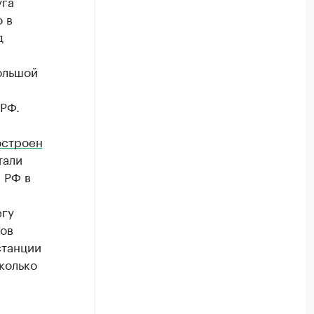
уга
 в
д
ольшой
РФ.
остроен
тали
 РФ в
егу
ков
станции
колько