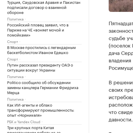
Турция, Саудовская Аравия и Пакистан
подписали договор о взаимной
обороне
Политика
Пятнадца
Российский пловец заявил, что в
законнос
Париже на ЧЕ «воняет мочой и
помойками»
судьбе у
Спорт
(поселок 
В Москве простились с легендарным
дача Серд
баскетболистом Иваном Едешко
Спорт
владения
Путин рассказал президенту ОАЭ о
Росимуще
ситуации вокруг Украины
Политика
В решении
Politico сообщило об обсуждении
замены канцлера Германии Фридриха
своих пре
Мерца
истребов
Политика
расположе
Как ИИ-агенты и облако
трансформируют промышленность:
что свид
опыт «Норникеля»
давности.
РБК и Yandex Cloud
Три крупных порта Китая
приостановили работу из-за