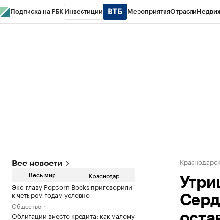
Подписка на РБК
Инвестиции
Мероприятия
Отрасли
Недви
РБК Курсы
РБК Life
Тренды
Визионеры
Национальные проекты
Горо
Газета
Спецпроекты СПб
Конференции СПб
Спецпроекты
Проверк
Краснодарск
Все новости
Краснодар
Весь мир
Утри
Экс-главу Popcorn Books приговорили
к четырем годам условно
Серд
Общество
Облигации вместо кредита: как малому
оста