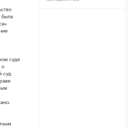
ьство
 была
са»
ние
ном суде
 о
й суд
раве
мым
ано.
стным