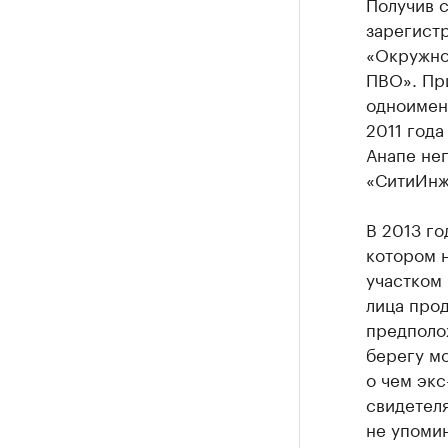
Получив 
зарегистр
«Окружно
ПВО». При
одноимен
2011 год
Анапе не
«СитиИнжи
В 2013 го
котором н
участком 
лица прод
предполо
берегу мо
о чем экс
свидетеля
не упомин