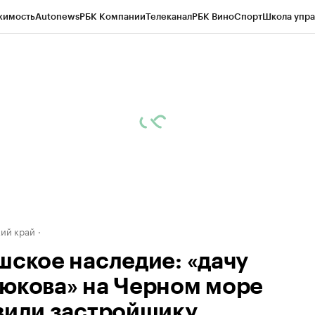
жимость
Autonews
РБК Компании
Телеканал
РБК Вино
Спорт
Школа упра
д
Стиль
Крипто
РБК Бизнес-среда
Дискуссионный клуб
Исследования
К
а контрагентов
Политика
Экономика
Бизнес
Технологии и медиа
Фина
ий край
шское наследие: «дачу
юкова» на Черном море
вили застройщику