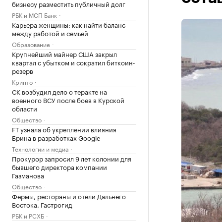
бизнесу разместить публичный долг
РБК и МСП Банк
Карьера женщины: как найти баланс
между работой и семьей
Образование
Крупнейший майнер США закрыл
квартал с убытком и сократил биткоин-
резерв
Крипто
СК возбудил дело о теракте на
военного ВСУ после боев в Курской
области
Общество
FT узнала об укреплении влияния
Брина в разработках Google
Технологии и медиа
Прокурор запросил 9 лет колонии для
бывшего директора компании
Газманова
Общество
Фермы, рестораны и отели Дальнего
Востока. Гастрогид
РБК и РСХБ