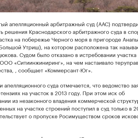
тый апелляционный арбитражный суд (ААС) подтверд
ть решения Краснодарского арбитражного суда в спо
частка на побережье Черного моря в пригороде Анап
Большой Утриш), на котором расположена так называ
юкова. Судом было отказано в истребовании участка 
 ООО «Ситиинжиниринг», на чем настаивало терупра
ства, , сообщает «Коммерсант-Юг».
 апелляционного суда отмечается, что ведомство за
тензиях на участок в 2013 году. При этом иск об
ании из незаконного владения коммерческой структу
нных на участке строений поступил в суд только в 20
етельствует о пропуске Росимуществом сроков исков