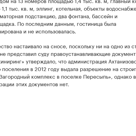
дом на 13 номеров площадью 1,4 тыс. кв. м, главный 
1,1 тыс. кв. м, эллинг, котельная, объекты водоснабж
маторная подстанцию, два фонтана, бассейн и
щадка. По последним данным, гостиница была
ирована и не использовалась.
тво настаивало на сносе, поскольку ни на одно из 
 не представил суду правоустанавливающие докумен
иниринг» утверждало, что администрация Ахтанизов
 поселения в 2012 году выдала разрешение на строи
Загородный комплекс в поселке Пересыпь», однако в
ации этих документов нет.