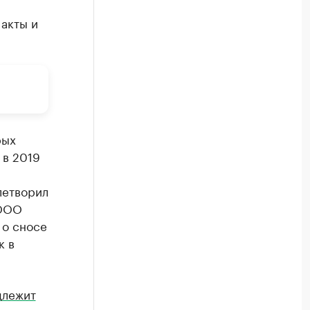
 акты и
рых
 в 2019
летворил
 ООО
 о сносе
к в
длежит