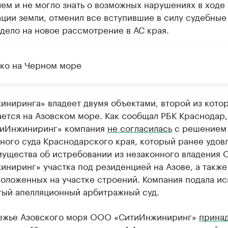
ем и не могло знать о возможных нарушениях в ходе
ции земли, отменил все вступившие в силу судебные
дело на новое рассмотрение в АС края.
ько на Черном море
иниринга» владеет двумя объектами, второй из кото
ется на Азовском море. Как сообщал РБК Краснодар,
тиИнжиниринг» компания
не согласилась
с решением
ного суда Краснодарского края, который ранее удов
мущества об истребовании из незаконного владения
ниринг» участка под резиденцией на Азове, а также
оложенных на участке строений. Компания подала ис
тый апелляционный арбитражный суд.
ежье Азовского моря ООО «СитиИнжиниринг»
прина