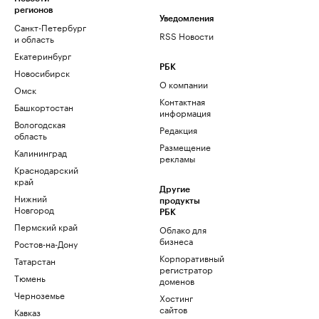
регионов
Уведомления
Санкт-Петербург
RSS Новости
и область
Екатеринбург
РБК
Новосибирск
О компании
Омск
Контактная
Башкортостан
информация
Вологодская
Редакция
область
Размещение
Калининград
рекламы
Краснодарский
край
Другие
Нижний
продукты
Новгород
РБК
Пермский край
Облако для
бизнеса
Ростов-на-Дону
Корпоративный
Татарстан
регистратор
Тюмень
доменов
Черноземье
Хостинг
сайтов
Кавказ