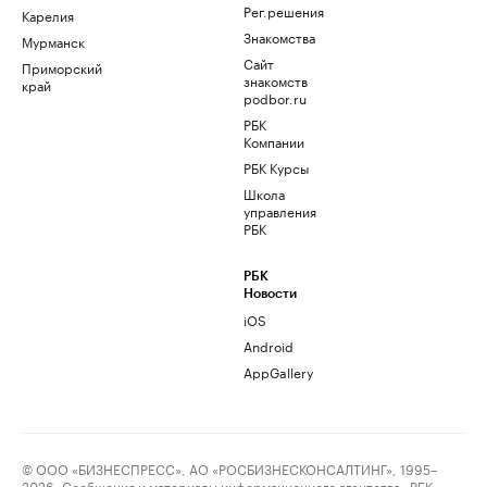
Рег.решения
Карелия
Знакомства
Мурманск
Сайт
Приморский
знакомств
край
podbor.ru
РБК
Компании
РБК Курсы
Школа
управления
РБК
РБК
Новости
iOS
Android
AppGallery
© ООО «БИЗНЕСПРЕСС», АО «РОСБИЗНЕСКОНСАЛТИНГ», 1995–
2026. Сообщения и материалы информационного агентства «РБК»