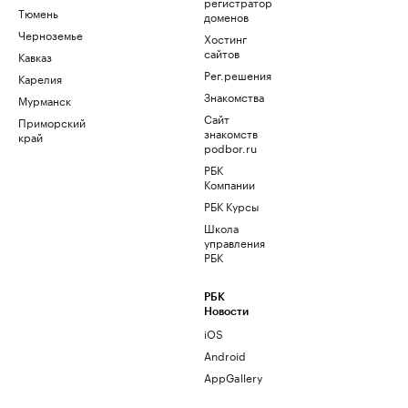
регистратор
Тюмень
доменов
Черноземье
Хостинг
сайтов
Кавказ
Рег.решения
Карелия
Знакомства
Мурманск
Сайт
Приморский
знакомств
край
podbor.ru
РБК
Компании
РБК Курсы
Школа
управления
РБК
РБК
Новости
iOS
Android
AppGallery