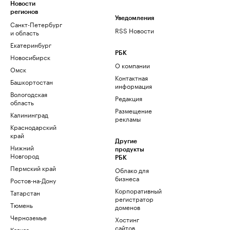
Новости
регионов
Уведомления
Санкт-Петербург
RSS Новости
и область
Екатеринбург
РБК
Новосибирск
О компании
Омск
Контактная
Башкортостан
информация
Вологодская
Редакция
область
Размещение
Калининград
рекламы
Краснодарский
край
Другие
Нижний
продукты
Новгород
РБК
Пермский край
Облако для
бизнеса
Ростов-на-Дону
Корпоративный
Татарстан
регистратор
Тюмень
доменов
Черноземье
Хостинг
сайтов
Кавказ