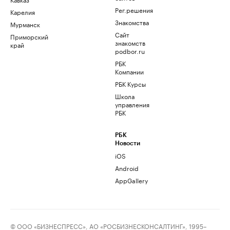
Рег.решения
Карелия
Знакомства
Мурманск
Сайт
Приморский
знакомств
край
podbor.ru
РБК
Компании
РБК Курсы
Школа
управления
РБК
РБК
Новости
iOS
Android
AppGallery
© ООО «БИЗНЕСПРЕСС», АО «РОСБИЗНЕСКОНСАЛТИНГ», 1995–