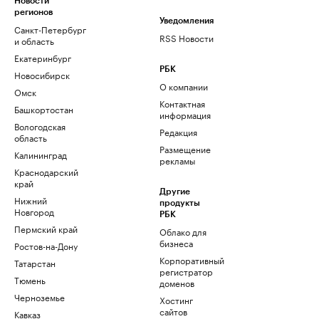
Новости
регионов
Уведомления
Санкт-Петербург
RSS Новости
и область
Екатеринбург
РБК
Новосибирск
О компании
Омск
Контактная
Башкортостан
информация
Вологодская
Редакция
область
Размещение
Калининград
рекламы
Краснодарский
край
Другие
Нижний
продукты
Новгород
РБК
Пермский край
Облако для
бизнеса
Ростов-на-Дону
Корпоративный
Татарстан
регистратор
Тюмень
доменов
Черноземье
Хостинг
сайтов
Кавказ