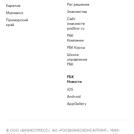
Рег.решения
Карелия
Знакомства
Мурманск
Сайт
Приморский
знакомств
край
podbor.ru
РБК
Компании
РБК Курсы
Школа
управления
РБК
РБК
Новости
iOS
Android
AppGallery
© ООО «БИЗНЕСПРЕСС», АО «РОСБИЗНЕСКОНСАЛТИНГ», 1995–