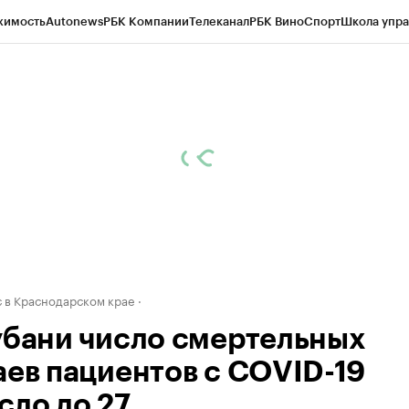
жимость
Autonews
РБК Компании
Телеканал
РБК Вино
Спорт
Школа упра
д
Стиль
Крипто
РБК Бизнес-среда
Дискуссионный клуб
Исследования
К
а контрагентов
Политика
Экономика
Бизнес
Технологии и медиа
Фина
 в Краснодарском крае
убани число смертельных
аев пациентов с COVID-19
сло до 27