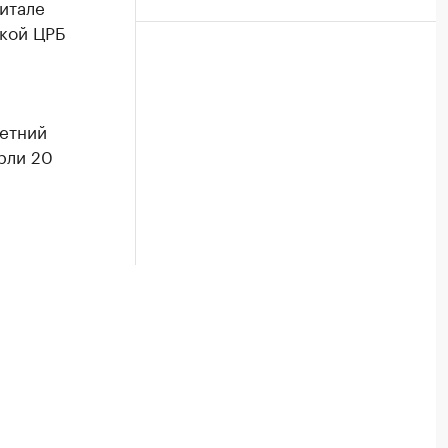
питале
ской ЦРБ
летний
рли 20