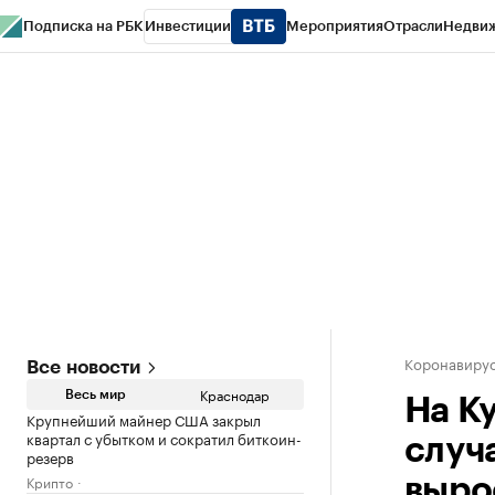
Подписка на РБК
Инвестиции
Мероприятия
Отрасли
Недви
РБК Курсы
РБК Life
Тренды
Визионеры
Национальные проекты
Горо
Газета
Спецпроекты СПб
Конференции СПб
Спецпроекты
Проверк
Коронавирус
Все новости
Краснодар
Весь мир
На К
Крупнейший майнер США закрыл
квартал с убытком и сократил биткоин-
случ
резерв
Крипто
выро