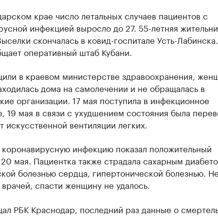
арском крае число летальных случаев пациентов с
усной инфекцией выросло до 27. 55-летняя жительн
ыселки скончалась в ковид-госпитале Усть-Лабинска
бщает оперативный штаб Кубани.
щили в краевом министерстве здравоохранения, жен
ходилась дома на самолечении и не обращалась в
ие организации. 17 мая поступила в инфекционное
, 19 мая в связи с ухудшением состояния была пере
т искусственной вентиляции легких.
а коронавирусную инфекцию показал положительный
 20 мая. Пациентка также страдала сахарным диабето
кой болезнью сердца, гипертонической болезнью. Н
 врачей, спасти женщину не удалось.
щал РБК Краснодар, последний раз данные о смертел