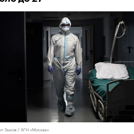
л Зыков / АГН «Москва»