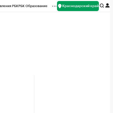
Краснодарский край
вления РБК
РБК Образование
редитные рейтинги
Франшизы
нсы
Рынок наличной валюты