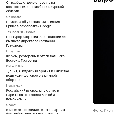
СК возбудил дело о теракте на
военного ВСУ после боев в Курской
области
Общество
FT узнала об укреплении влияния
Брина в разработках Google
Технологии и медиа
Прокурор запросил 9 лет колонии для
бывшего директора компании
Газманова
Общество
Фермы, рестораны и отели Дальнего
Востока. Гастрогид
РБК и РСХБ
Турция, Саудовская Аравия и Пакистан
подписали договор о взаимной
обороне
Политика
Российский пловец заявил, что в
Париже на ЧЕ «воняет мочой и
помойками»
Спорт
В Москве простились с легендарным
Фото: Кирил
баскетболистом Иваном Едешко