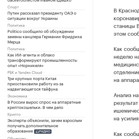
Спорт
В Краснод
Путин рассказал президенту ОАЭ о
коронавир
ситуации вокруг Украины
станицы В
Политика
Politico сообщило об обсуждении
этом соо
замены канцлера Германии Фридриха
Мерца
Как сооб
Политика
Как ИИ-агенты и облако
неделю на
трансформируют промышленность:
медицинск
опыт «Норникеля»
отделение
РБК и Yandex Cloud
Три крупных порта Китая
на аппара
приостановили работу из-за
надвигающегося тайфуна
Анализ н
Экономика
результат
В России вырос спрос на аппаратные
криптокошельки. В чем дело
ишемичес
Крипто
на усилия
Эксперты объяснили, зачем взрослым
получать дополнительное
образование
Как сооб
РАДИО
Общество