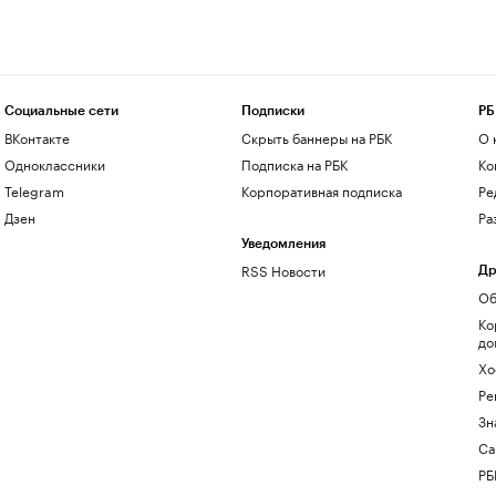
Социальные сети
Подписки
РБ
ВКонтакте
Скрыть баннеры на РБК
О 
Одноклассники
Подписка на РБК
Ко
Telegram
Корпоративная подписка
Ре
Дзен
Ра
Уведомления
RSS Новости
Др
Об
Ко
до
Хо
Ре
Зн
Са
РБ