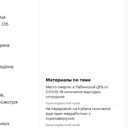
ица
. Об
щина
ведена
Материалы по теме
Место смерти: в Лабинской ЦРБ от
COVID-19 скончался еще один
м,
сотрудник
есмотря
Краснодарский край
На передовой: на Кубани скончался
еще один медработник с
коронавирусом
ьных
Краснодарский край