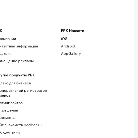
К
РБК Новости
компании
iOS
нтактная информация
Android
дакция
AppGallery
змещение рекламы
угие продукты РБК
лако для бизнеса
рпоративный регистратор
менов
стинг сайтов
г.решения
акомства
йт знакомств podbor.ru
К Компании