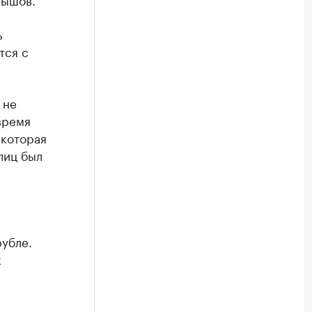
ь
тся с
не
время
 которая
лиц был
убле.
к