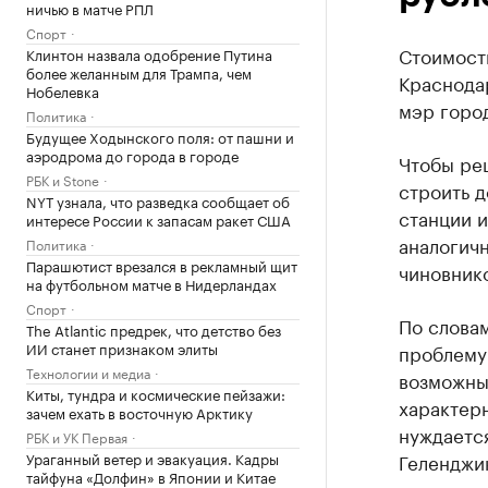
ничью в матче РПЛ
Спорт
Стоимость
Клинтон назвала одобрение Путина
более желанным для Трампа, чем
Краснодар
Нобелевка
мэр горо
Политика
Будущее Ходынского поля: от пашни и
аэродрома до города в городе
Чтобы ре
РБК и Stone
строить д
NYT узнала, что разведка сообщает об
станции 
интересе России к запасам ракет США
аналогичн
Политика
Парашютист врезался в рекламный щит
чиновнико
на футбольном матче в Нидерландах
Спорт
По слова
The Atlantic предрек, что детство без
ИИ станет признаком элиты
проблему 
Технологии и медиа
возможным
Киты, тундра и космические пейзажи:
характерн
зачем ехать в восточную Арктику
нуждается
РБК и УК Первая
Ураганный ветер и эвакуация. Кадры
Геленджик
тайфуна «Долфин» в Японии и Китае