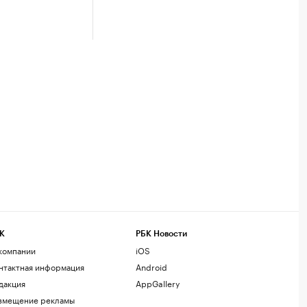
К
РБК Новости
компании
iOS
нтактная информация
Android
дакция
AppGallery
змещение рекламы