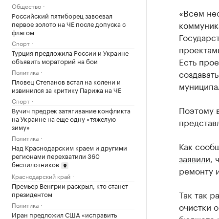
Общество
«Всем не
Российский пятиборец завоевал
коммуник
первое золото на ЧЕ после допуска с
флагом
Государс
Спорт
проектам
Турция предложила России и Украине
Есть прое
объявить мораторий на бои
Политика
создавать
Пловец Степанов встал на колени и
муниципа
извинился за критику Парижа на ЧЕ
Спорт
Поэтому 
Вучич предрек затягивание конфликта
на Украине на еще одну «тяжелую
представ
зиму»
Политика
Как сообщ
Над Краснодарским краем и другими
регионами перехватили 360
заявили
, 
беспилотников
ремонту и
Краснодарский край
Премьер Венгрии раскрыл, кто станет
Так так р
президентом
Политика
очистки о
Иран предложил США «исправить
бюджете 