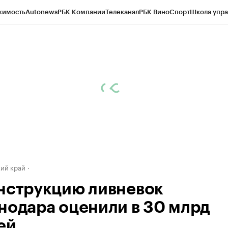
жимость
Autonews
РБК Компании
Телеканал
РБК Вино
Спорт
Школа упра
д
Стиль
Крипто
РБК Бизнес-среда
Дискуссионный клуб
Исследования
К
а контрагентов
Политика
Экономика
Бизнес
Технологии и медиа
Фина
ий край
нструкцию ливневок
нодара оценили в 30 млрд
ей