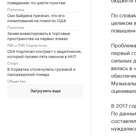
поведение» по шести пунктам
Политика
По слова
Сын Байдена признал, что его
помилование не помогло США
целиком в
Политика
повышенн
Зачем инвестировать в торговые
пространства на первых этажах
Проблема
РБК и ПИК Серия плюс
СКА подписал контракт с защитником,
первый го
который провел пять сезонов в НХЛ
сильных д
Спорт
велась в 
В Хорватии столкнулись грузовой и
пассажирский поезда
обеспече
Общество
Музыкаль
оценивала
Загрузить еще
В 2017 г
По данны
составлял
нуждались