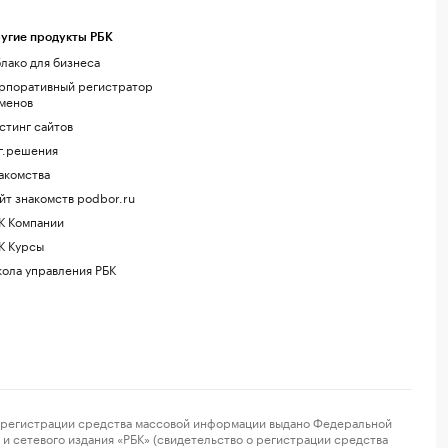
угие продукты РБК
лако для бизнеса
рпоративный регистратор
менов
стинг сайтов
г.решения
акомства
йт знакомств podbor.ru
К Компании
К Курсы
ола управления РБК
регистрации средства массовой информации выдано Федеральной
и сетевого издания «РБК» (свидетельство о регистрации средства