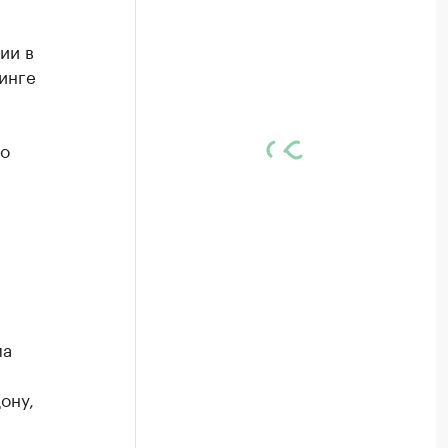
ии в
инге
мо
ма
ону,