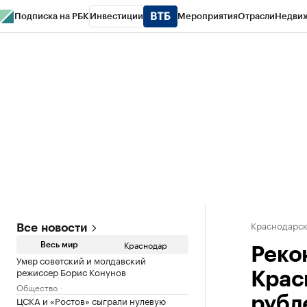
Подписка на РБК
Инвестиции
Мероприятия
Отрасли
Недви
РБК Курсы
РБК Life
Тренды
Визионеры
Национальные проекты
Горо
Газета
Спецпроекты СПб
Конференции СПб
Спецпроекты
Проверк
Краснодарск
Все новости
Краснодар
Весь мир
Реко
Умер советский и молдавский
режиссер Борис Конунов
Крас
Общество
ЦСКА и «Ростов» сыграли нулевую
рубл