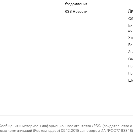
Уведомления
RSS Новости
Др
Об
Ко
до
Хо
Ре
Зн
Са
РБ
РБ
Шк
ения и материалы информационного агентства «РБК» (свидетельство о 
овых коммуникаций (Роскомнадзор) 09.12.2015 за номером ИА №ФС77-63848) 