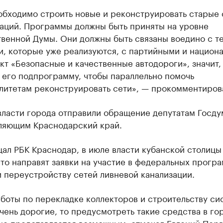
обходимо строить новые и реконструировать старые 
аций. Программы должны быть приняты на уровне
твенной Думы. Они должны быть связаны воедино с т
и, которые уже реализуются, с партийными и национ
кт «Безопасные и качественные автодороги», значит,
 его подпрограмму, чтобы параллельно помочь
литетам реконструировать сети», — прокомментиров
власти города отправили обращение депутатам Госду
ляющим Краснодарский край.
ал РБК Краснодар, в июле власти кубанской столицы
что направят заявки на участие в федеральных прогр
 переустройству сетей ливневой канализации.
аботы по перекладке коллекторов и строительству си
чень дорогие, то предусмотреть такие средства в г
не представляется возможным, отмечал Евгений Пер