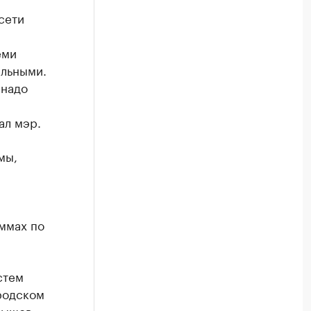
сети
еми
альными.
 надо
ал мэр.
мы,
аммах по
стем
ородском
вышов.