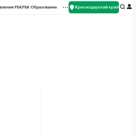
Краснодарский край
вления РБК
РБК Образование
редитные рейтинги
Франшизы
нсы
Рынок наличной валюты