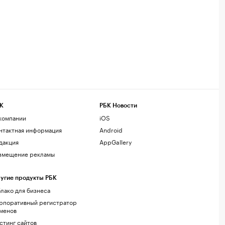
К
РБК Новости
компании
iOS
нтактная информация
Android
дакция
AppGallery
змещение рекламы
угие продукты РБК
лако для бизнеса
рпоративный регистратор
менов
стинг сайтов