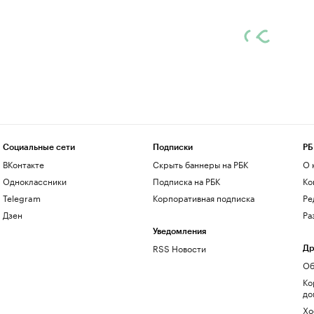
Социальные сети
Подписки
РБ
ВКонтакте
Скрыть баннеры на РБК
О 
Одноклассники
Подписка на РБК
Ко
Telegram
Корпоративная подписка
Ре
Дзен
Ра
Уведомления
RSS Новости
Др
Об
Ко
до
Хо