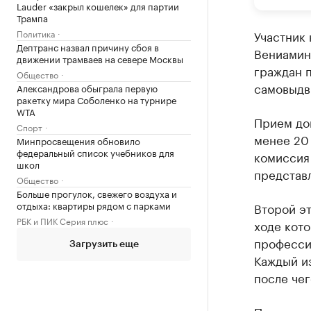
Lauder «закрыл кошелек» для партии
Трампа
Политика
Участник
Дептранс назвал причину сбоя в
Вениамин
движении трамваев на севере Москвы
граждан п
Общество
самовыдв
Александрова обыграла первую
ракетку мира Соболенко на турнире
WTA
Прием док
Спорт
менее 20 
Минпросвещения обновило
федеральный список учебников для
комиссия
школ
представ
Общество
Больше прогулок, свежего воздуха и
отдыха: квартиры рядом с парками
Второй эт
РБК и ПИК Серия плюс
ходе кото
професси
Загрузить еще
Каждый из
после чег