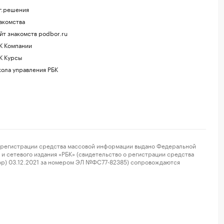
г.решения
акомства
йт знакомств podbor.ru
К Компании
К Курсы
ола управления РБК
регистрации средства массовой информации выдано Федеральной
и сетевого издания «РБК» (свидетельство о регистрации средства
ор) 03.12.2021 за номером ЭЛ №ФС77-82385) сопровождаются