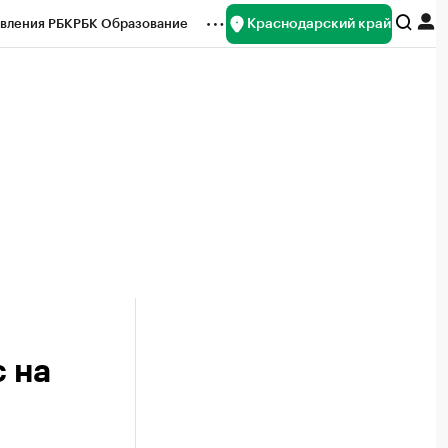
Краснодарский край
вления РБК
РБК Образование
редитные рейтинги
Франшизы
нсы
Рынок наличной валюты
с на