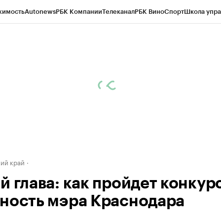
жимость
Autonews
РБК Компании
Телеканал
РБК Вино
Спорт
Школа упра
д
Стиль
Крипто
РБК Бизнес-среда
Дискуссионный клуб
Исследования
К
а контрагентов
Политика
Экономика
Бизнес
Технологии и медиа
Фина
ий край
й глава: как пройдет конкур
ность мэра Краснодара