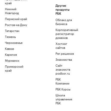
край
Другие
Нижний
продукты
Новгород
РБК
Пермский край
Облако для
бизнеса
Ростов-на-Дону
Корпоративный
Татарстан
регистратор
Тюмень
доменов
Черноземье
Хостинг
сайтов
Кавказ
Рег.решения
Карелия
Знакомства
Мурманск
Сайт
Приморский
знакомств
край
podbor.ru
РБК
Компании
РБК Курсы
Школа
управления
РБК