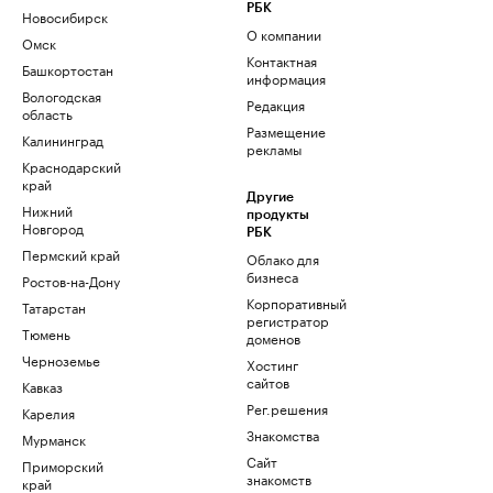
РБК
Новосибирск
О компании
Омск
Контактная
Башкортостан
информация
Вологодская
Редакция
область
Размещение
Калининград
рекламы
Краснодарский
край
Другие
Нижний
продукты
Новгород
РБК
Пермский край
Облако для
бизнеса
Ростов-на-Дону
Корпоративный
Татарстан
регистратор
Тюмень
доменов
Черноземье
Хостинг
сайтов
Кавказ
Рег.решения
Карелия
Знакомства
Мурманск
Сайт
Приморский
знакомств
край