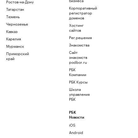
бизнеса
Ростов-на-Дону
Корпоративный
Татарстан
регистратор
Тюмень
доменов
Черноземье
Хостинг
сайтов
Кавказ
Рег.решения
Карелия
Знакомства
Мурманск
Сайт
Приморский
знакомств
край
podbor.ru
РБК
Компании
РБК Курсы
Школа
управления
РБК
РБК
Новости
iOS
Android