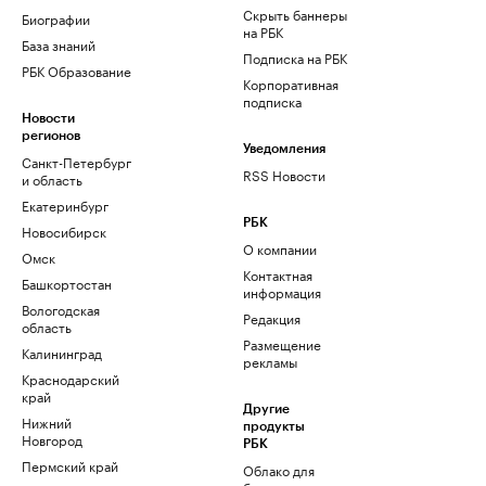
Скрыть баннеры
Биографии
на РБК
База знаний
Подписка на РБК
РБК Образование
Корпоративная
подписка
Новости
регионов
Уведомления
Санкт-Петербург
RSS Новости
и область
Екатеринбург
РБК
Новосибирск
О компании
Омск
Контактная
Башкортостан
информация
Вологодская
Редакция
область
Размещение
Калининград
рекламы
Краснодарский
край
Другие
Нижний
продукты
Новгород
РБК
Пермский край
Облако для