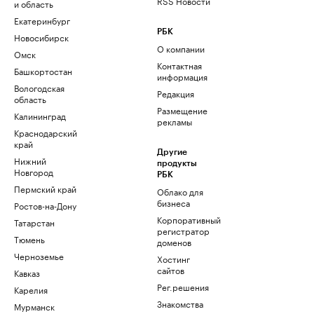
RSS Новости
и область
Екатеринбург
РБК
Новосибирск
О компании
Омск
Контактная
Башкортостан
информация
Вологодская
Редакция
область
Размещение
Калининград
рекламы
Краснодарский
край
Другие
Нижний
продукты
Новгород
РБК
Пермский край
Облако для
бизнеса
Ростов-на-Дону
Корпоративный
Татарстан
регистратор
Тюмень
доменов
Черноземье
Хостинг
сайтов
Кавказ
Рег.решения
Карелия
Знакомства
Мурманск