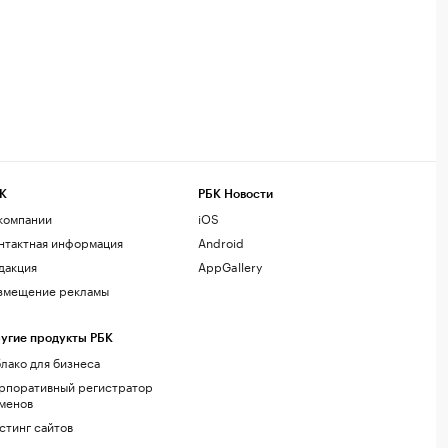
К
РБК Новости
компании
iOS
нтактная информация
Android
дакция
AppGallery
змещение рекламы
угие продукты РБК
лако для бизнеса
рпоративный регистратор
менов
стинг сайтов