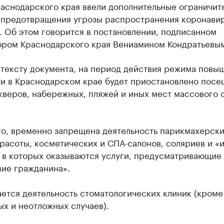
раснодарского края ввели дополнительные ограничит
 предотвращения угрозы распространения коронави
. Об этом говорится в постановлении, подписанном
ором Краснодарского края Вениамином Кондратьевы
 тексту документа, на период действия режима повы
ти в Краснодарском крае будет приостановлено пос
кверов, набережных, пляжей и иных мест массового 
го, временно запрещена деятельность парикмахерски
расоты, косметических и СПА-салонов, соляриев и «
, в которых оказываются услуги, предусматривающие
вие гражданина».
ется деятельность стоматологических клиник (кроме
х и неотложных случаев).