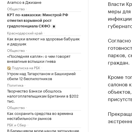
Aramco в Джизане
Власти К
Общество
меры для
КРТ по-кавказски: Минстрой РФ
инфекции
отметил взрывной рост
губернат
градпотенциала СКФО
Краснодарский край
Как внуки влияют на здоровье бабушек
Согласно
и дедушек
готовнос
Общество
парков, с
«Последняя капля»: о чем говорят
внезапные вспышки гнева
граждан.
Подписка на РБК
Утром над Татарстаном и Башкирией
Кроме то
сбили 12 беспилотников
салонов к
Политика
объектов
Творчество Бэнкси обошлось
налогоплательщикам Британии в $202
присутст
тыс.
Общество
Прекраща
Как сохранить средства во времена
нестабильности рынков
экстренны
РБК и Сбер
В Баренцевом море нашли затонувшее