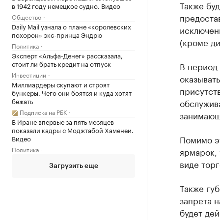
Также буд
в 1942 году немецкое судно. Видео
предоста
Общество
Daily Mail узнала о плане «королевских
исключени
похорон» экс-принца Эндрю
(кроме д
Политика
Эксперт «Альфа-Денег» рассказала,
стоит ли брать кредит на отпуск
В период
Инвестиции
оказыват
Миллиардеры скупают и строят
присутст
бункеры. Чего они боятся и куда хотят
бежать
обслужив
Подписка на РБК
занимающ
В Иране впервые за пять месяцев
показали кадры с Моджтабой Хаменеи.
Помимо эт
Видео
Политика
ярмарок, 
виде торг
Загрузить еще
Также гу
запрета н
будет дей