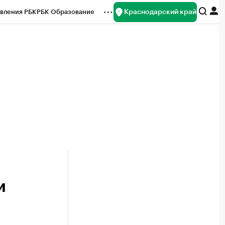
Краснодарский край
вления РБК
РБК Образование
редитные рейтинги
Франшизы
нсы
Рынок наличной валюты
и