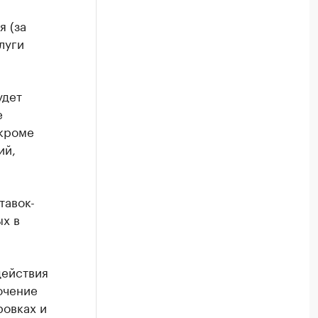
 (за
луги
удет
е
 кроме
ий,
тавок-
ых в
действия
ючение
ровках и