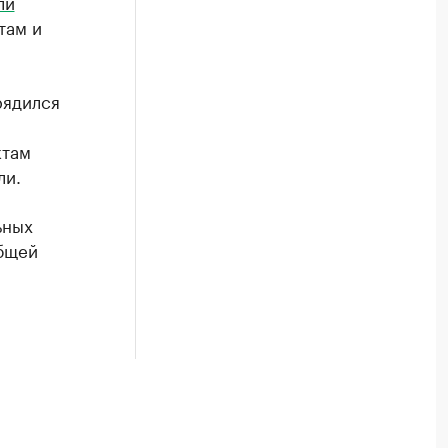
ли
там и
рядился
ктам
ли.
ьных
общей