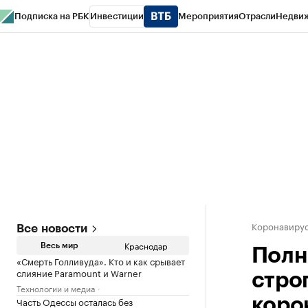
Подписка на РБК
Инвестиции
Мероприятия
Отрасли
Недви
РБК Курсы
РБК Life
Тренды
Визионеры
Национальные проекты
Горо
Газета
Спецпроекты СПб
Конференции СПб
Спецпроекты
Проверк
Коронавирус
Все новости
Краснодар
Весь мир
Полн
«Смерть Голливуда». Кто и как срывает
слияние Paramount и Warner
стро
Технологии и медиа
Часть Одессы осталась без
коро