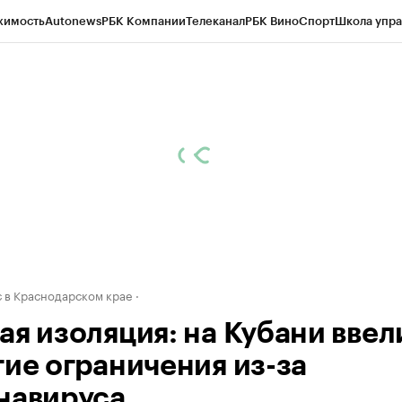
жимость
Autonews
РБК Компании
Телеканал
РБК Вино
Спорт
Школа упра
д
Стиль
Крипто
РБК Бизнес-среда
Дискуссионный клуб
Исследования
К
а контрагентов
Политика
Экономика
Бизнес
Технологии и медиа
Фина
 в Краснодарском крае
ая изоляция: на Кубани ввел
гие ограничения из-за
навируса