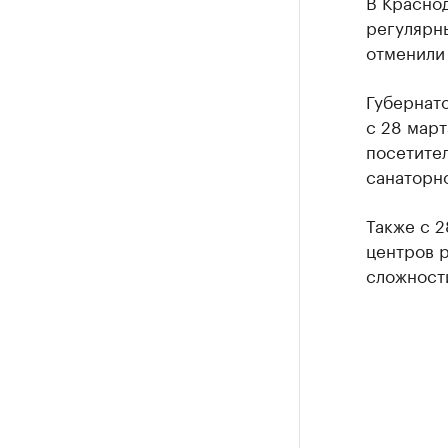
В Красно
регулярн
отменили
Губернат
с 28 мар
посетите
санаторно
Также с 
центров р
сложности