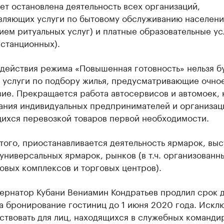
ет остановлена деятельность всех организаций,
вляющих услуги по бытовому обслуживанию населения
ем ритуальных услуг) и платные образовательные ус
истанционных).
 действия режима «Повышенная готовность» нельзя б
ь услуги по подбору жилья, предусматривающие очно
вие. Прекращается работа автосервисов и автомоек,
ания индивидуальных предпринимателей и организац
ихся перевозкой товаров первой необходимости.
ого, приостанавливается деятельность ярмарок, выс
универсальных ярмарок, рынков (в т.ч. организованн
овых комплексов и торговых центров).
бернатор Кубани Вениамин Кондратьев продлил срок 
а бронирование гостиниц до 1 июня 2020 года. Искл
ствовать для лиц, находящихся в служебных команди