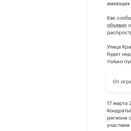
имеющих 
Как сообщ
объявил
о
распрост
Улица Кра
будет нед
только п
От огр
17 марта
Кондрать
регионе 
участием 