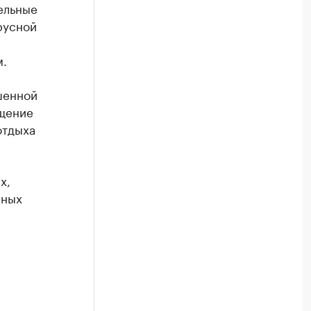
ельные
русной
м.
шенной
ещение
отдыха
х,
иных