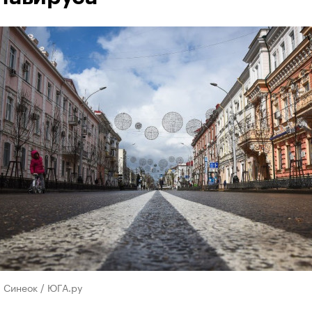
 Синеок / ЮГА.ру