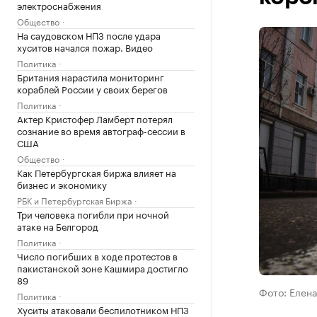
электроснабжения
Общество
На саудовском НПЗ после удара
хуситов начался пожар. Видео
Политика
Британия нарастила мониторинг
кораблей России у своих берегов
Политика
Актер Кристофер Ламберт потерял
сознание во время автограф-сессии в
США
Общество
Как Петербургская биржа влияет на
бизнес и экономику
РБК и Петербургская Биржа
Три человека погибли при ночной
атаке на Белгород
Политика
Число погибших в ходе протестов в
пакистанской зоне Кашмира достигло
89
Фото: Елена
Политика
Хуситы атаковали беспилотником НПЗ