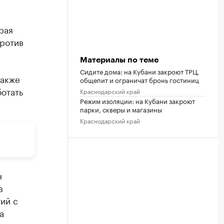
рая
ротив
Материалы по теме
Сидите дома: на Кубани закроют ТРЦ,
также
общепит и ограничат бронь гостиниц
отать
Краснодарский край
Режим изоляции: на Кубани закроют
парки, скверы и магазины
Краснодарский край
н
в
ий с
а