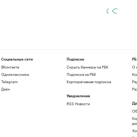
Социальные сети
Подписки
РБ
ВКонтакте
Скрыть баннеры на РБК
О 
Одноклассники
Подписка на РБК
Ко
Telegram
Корпоративная подписка
Ре
Дзен
Ра
Уведомления
RSS Новости
Др
Об
Ко
до
Хо