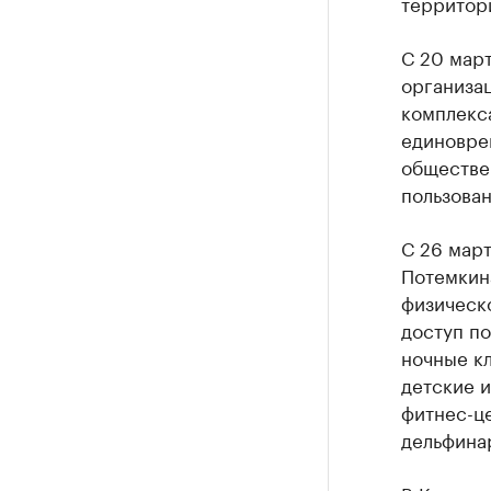
территори
С 20 мар
организац
комплекса
единовре
обществе
пользован
С 26 мар
Потемки
физическо
доступ по
ночные кл
детские и
фитнес-це
дельфина