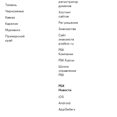
регистратор
Тюмень
доменов
Черноземье
Хостинг
сайтов
Кавказ
Рег.решения
Карелия
Знакомства
Мурманск
Сайт
Приморский
знакомств
край
podbor.ru
РБК
Компании
РБК Курсы
Школа
управления
РБК
РБК
Новости
iOS
Android
AppGallery