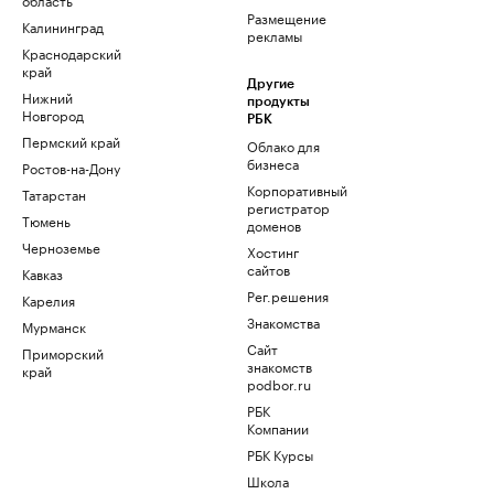
Размещение
Калининград
рекламы
Краснодарский
край
Другие
Нижний
продукты
Новгород
РБК
Пермский край
Облако для
бизнеса
Ростов-на-Дону
Корпоративный
Татарстан
регистратор
Тюмень
доменов
Черноземье
Хостинг
сайтов
Кавказ
Рег.решения
Карелия
Знакомства
Мурманск
Сайт
Приморский
знакомств
край
podbor.ru
РБК
Компании
РБК Курсы
Школа