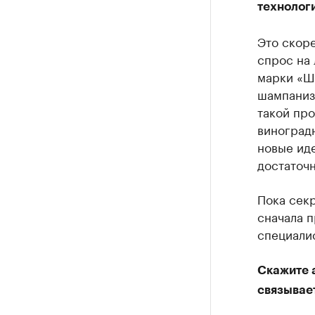
технологи
Это скоре
спрос на 
марки «Ш
шампаниз
такой про
виноградн
новые иде
достаточн
Пока сек
сначала п
специалис
Скажите 
связывае