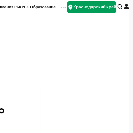
Краснодарский край
вления РБК
РБК Образование
редитные рейтинги
Франшизы
нсы
Рынок наличной валюты
о