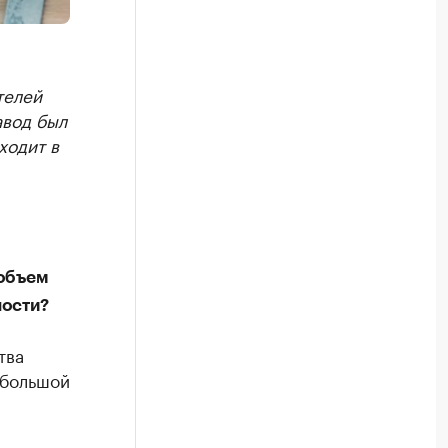
телей
авод был
ходит в
 объем
ности?
тва
ебольшой