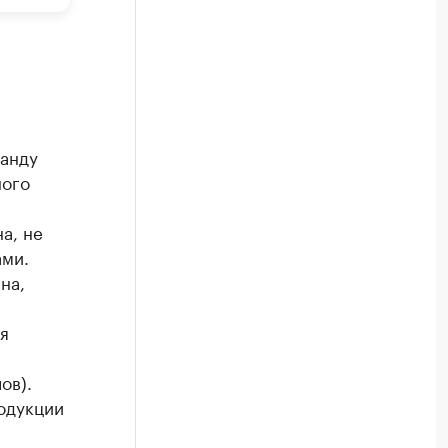
ганду
ного
а, не
ами.
на,
я
ов).
одукции