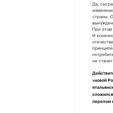
Да, сыгра
изменени
страны. О
вынужден
При этом 
И конечно
отечестве
принципе 
потребите
он стане
Действите
«новой Р
итальянск
сложился 
перелом в