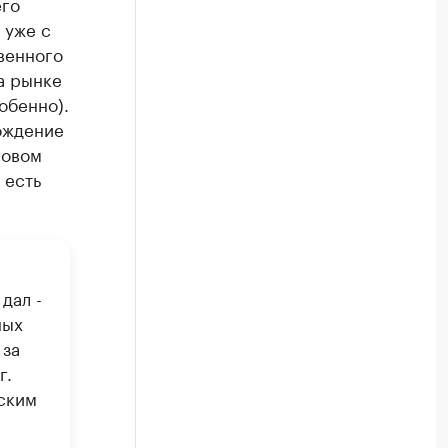
его
 уже с
венного
а рынке
обенно).
хождение
новом
 есть
 дал -
ных
 за
г.
ским