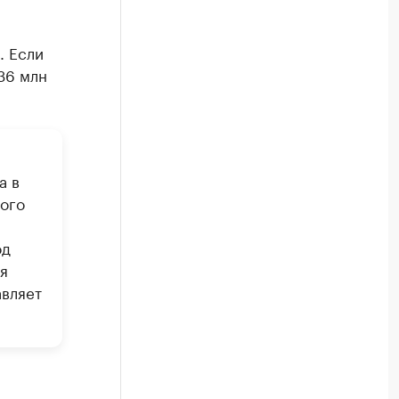
. Если
36 млн
а в
ного
од
я
авляет