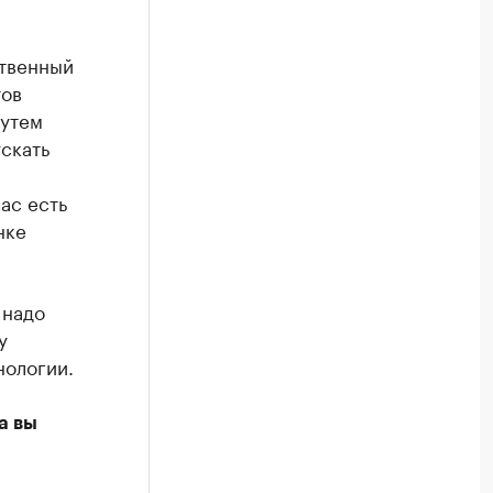
ственный
тов
путем
скать
ас есть
нке
 надо
у
нологии.
а вы