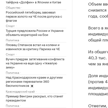
тайфуна «Долфин» в Японии и Китае
Объем вво
Общество
снизился
Российский пятиборец завоевал
года, соо
первое золото на ЧЕ после допуска с
флагом
Спорт
Всего в я
Турция предложила России и Украине
индивиду
объявить мораторий на бои
общей пло
Политика
Пловец Степанов встал на колени и
извинился за критику Парижа на ЧЕ
Из общег
Спорт
40,3 тыс.
Вучич предрек затягивание конфликта
чем за ян
на Украине на еще одну «тяжелую
зиму»
Политика
Доля инд
Над Краснодарским краем и другими
(против 4
регионами перехватили 360
беспилотников
индивиду
Краснодарский край
площадью 
Премьер Венгрии раскрыл, кто станет
президентом
Отметим, 
Политика