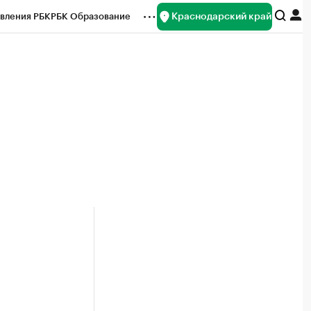
Краснодарский край
вления РБК
РБК Образование
редитные рейтинги
Франшизы
нсы
Рынок наличной валюты