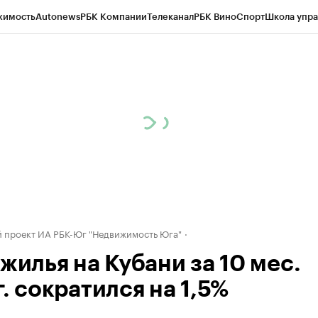
жимость
Autonews
РБК Компании
Телеканал
РБК Вино
Спорт
Школа упра
д
Стиль
Крипто
РБК Бизнес-среда
Дискуссионный клуб
Исследования
К
а контрагентов
Политика
Экономика
Бизнес
Технологии и медиа
Фина
 проект ИА РБК-Юг "Недвижимость Юга"
жилья на Кубани за 10 мес.
. сократился на 1,5%