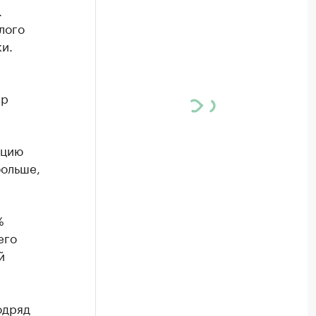
.
лого
и.
ир
ацию
больше,
%
его
й
одряд