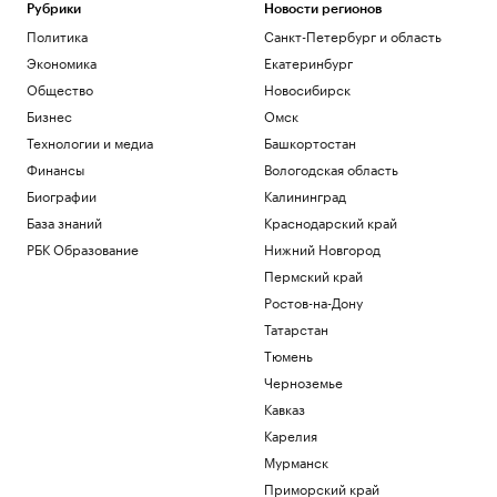
Рубрики
Новости регионов
РБК и Петербургская Биржа
«Локомотив» сыграл нулевую ничью с
Политика
Санкт-Петербург и область
аутсайдером РПЛ
Экономика
Екатеринбург
Спорт
Общество
Новосибирск
Bloomberg назвал три выхода для
Бизнес
Омск
Киева на фоне дефицита ракет ПВО
Технологии и медиа
Башкортостан
Политика
«Веселый молочник» Уолкер купил
Финансы
Вологодская область
билеты в Стамбул на случай
Биографии
Калининград
выдворения
База знаний
Краснодарский край
Общество
РБК Образование
Нижний Новгород
Марат и Динара Сафины сыграют с
Федерером и Ли На на турнире в
Пермский край
Шанхае
Ростов-на-Дону
Спорт
Татарстан
Загрузить еще
Тюмень
Черноземье
Кавказ
Карелия
Мурманск
Приморский край