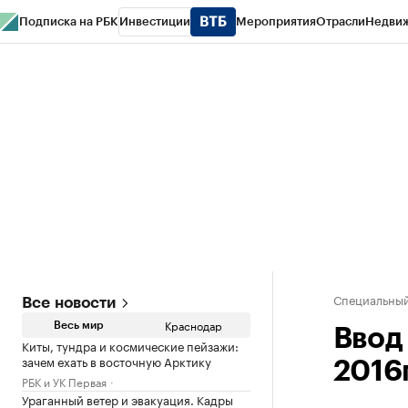
Подписка на РБК
Инвестиции
Мероприятия
Отрасли
Недви
РБК Курсы
РБК Life
Тренды
Визионеры
Национальные проекты
Горо
Газета
Спецпроекты СПб
Конференции СПб
Спецпроекты
Проверк
Специальный
Все новости
Краснодар
Весь мир
Ввод 
Киты, тундра и космические пейзажи:
зачем ехать в восточную Арктику
2016г
РБК и УК Первая
Ураганный ветер и эвакуация. Кадры