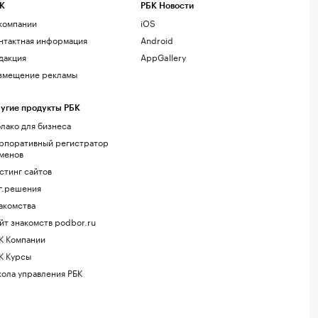
К
РБК Новости
компании
iOS
нтактная информация
Android
дакция
AppGallery
змещение рекламы
угие продукты РБК
лако для бизнеса
рпоративный регистратор
менов
стинг сайтов
г.решения
акомства
йт знакомств podbor.ru
К Компании
К Курсы
ола управления РБК