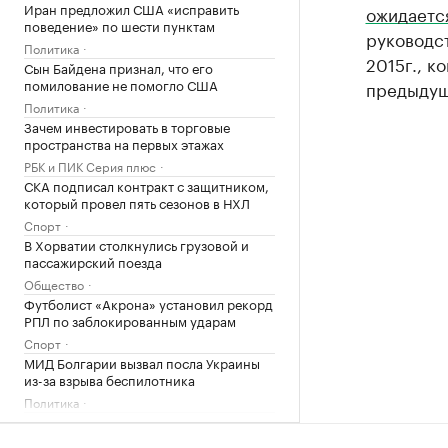
Иран предложил США «исправить
ожидаетс
поведение» по шести пунктам
руководст
Политика
2015г., к
Сын Байдена признал, что его
помилование не помогло США
предыдущ
Политика
Зачем инвестировать в торговые
пространства на первых этажах
РБК и ПИК Серия плюс
СКА подписал контракт с защитником,
который провел пять сезонов в НХЛ
Спорт
В Хорватии столкнулись грузовой и
пассажирский поезда
Общество
Футболист «Акрона» установил рекорд
РПЛ по заблокированным ударам
Спорт
МИД Болгарии вызвал посла Украины
из-за взрыва беспилотника
Политика
Зачем экономике России нужна
товарная биржа