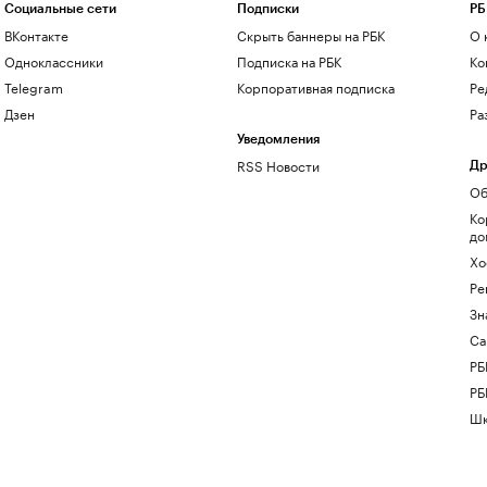
Социальные сети
Подписки
РБ
ВКонтакте
Скрыть баннеры на РБК
О 
Одноклассники
Подписка на РБК
Ко
Telegram
Корпоративная подписка
Ре
Дзен
Ра
Уведомления
RSS Новости
Др
Об
Ко
до
Хо
Ре
Зн
Са
РБ
РБ
Шк