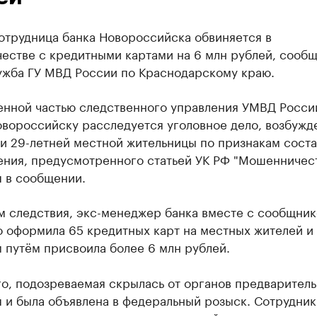
отрудница банка Новороссийска обвиняется в
естве с кредитными картами на 6 млн рублей, сообщ
ужба ГУ МВД России по Краснодарскому краю.
енной частью следственного управления УМВД Росси
овороссийску расследуется уголовное дело, возбужд
и 29-летней местной жительницы по признакам соста
ния, предусмотренного статьей УК РФ "Мошенничеств
я в сообщении.
м следствия, экс-менеджер банка вместе с сообщни
о оформила 65 кредитных карт на местных жителей и
 путём присвоила более 6 млн рублей.
о, подозреваемая скрылась от органов предваритель
я и была объявлена в федеральный розыск. Сотрудни