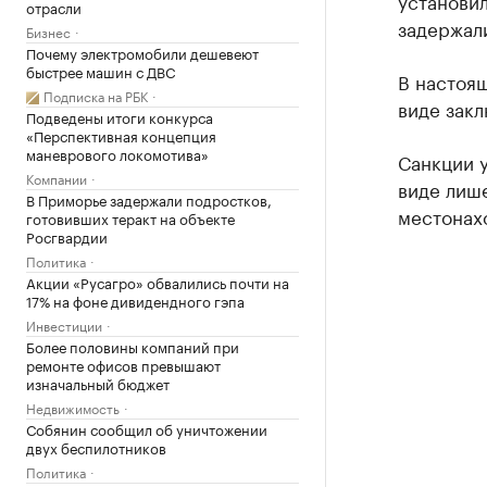
установи
отрасли
задержали
Бизнес
Почему электромобили дешевеют
быстрее машин с ДВС
В настоя
Подписка на РБК
виде закл
Подведены итоги конкурса
«Перспективная концепция
маневрового локомотива»
Санкции 
Компании
виде лише
В Приморье задержали подростков,
местонах
готовивших теракт на объекте
Росгвардии
Политика
Акции «Русагро» обвалились почти на
17% на фоне дивидендного гэпа
Инвестиции
Более половины компаний при
ремонте офисов превышают
изначальный бюджет
Недвижимость
Собянин сообщил об уничтожении
двух беспилотников
Политика