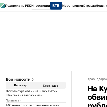
Подписка на РБК
Инвестиции
Мероприятия
Отрасли
Недви
РБК Курсы
РБК Life
Тренды
Визионеры
Национальные проекты
Горо
Газета
Спецпроекты СПб
Конференции СПб
Спецпроекты
Проверк
Краснодарск
Все новости
Краснодар
Весь мир
На К
Люксембург обвинил ЕС во взятии
Шенгена «в заложники»
обви
Политика
JAC назвал сроки появления нового
рубл