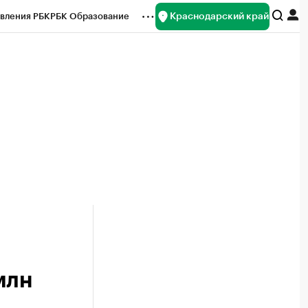
Краснодарский край
вления РБК
РБК Образование
редитные рейтинги
Франшизы
нсы
Рынок наличной валюты
млн