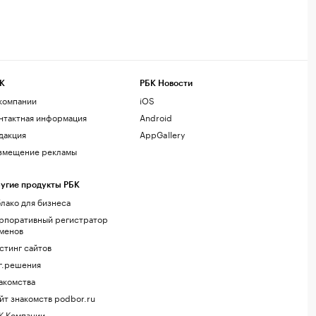
К
РБК Новости
компании
iOS
нтактная информация
Android
дакция
AppGallery
змещение рекламы
угие продукты РБК
лако для бизнеса
рпоративный регистратор
менов
стинг сайтов
г.решения
акомства
йт знакомств podbor.ru
К Компании