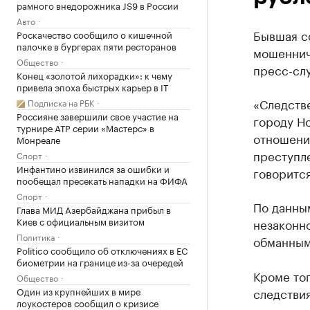
рамного внедорожника JS9 в России
Авто
Бывшая с
Роскачество сообщило о кишечной
палочке в бургерах пяти ресторанов
мошеннич
Общество
пресс-сл
Конец «золотой лихорадки»: к чему
привела эпоха быстрых карьер в IT
«Следств
Подписка на РБК
Россияне завершили свое участие на
городу Н
турнире ATP серии «Мастерс» в
отношени
Монреале
преступле
Спорт
Инфантино извинился за ошибки и
говоритс
пообещал пресекать нападки на ФИФА
Спорт
По данны
Глава МИД Азербайджана прибыл в
Киев с официальным визитом
незаконн
Политика
обманным
Politico сообщило об отключениях в ЕС
биометрии на границе из-за очередей
Кроме тог
Общество
Один из крупнейших в мире
следстви
лоукостеров сообщил о кризисе