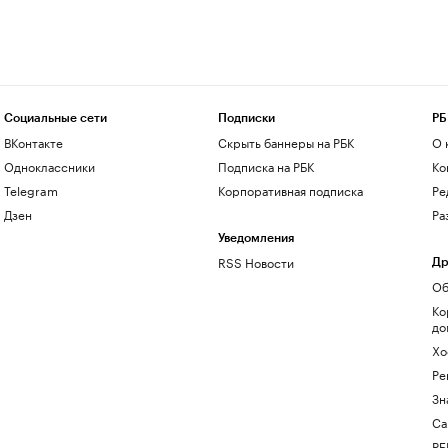
Социальные сети
Подписки
РБ
ВКонтакте
Скрыть баннеры на РБК
О 
Одноклассники
Подписка на РБК
Ко
Telegram
Корпоративная подписка
Ре
Дзен
Ра
Уведомления
RSS Новости
Др
Об
Ко
до
Хо
Ре
Зн
Са
РБ