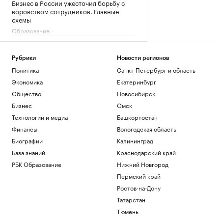
Бизнес в России ужесточил борьбу с
воровством сотрудников. Главные
схемы
Образование
В Самаре остановили транспорт из-за
объявления ракетной опасности
Политика
Рубрики
Новости регионов
Новый закон меняет рынок
Политика
Санкт-Петербург и область
криптообмена: бизнес подорожает в
Экономика
Екатеринбург
десятки раз
Общество
Новосибирск
Подписка на РБК
Бизнес
Омск
Как облигационный долг помог решить
задачи реального бизнеса. Кейсы
Технологии и медиа
Башкортостан
РБК и МСП Банк
Финансы
Вологодская область
Хуснуллин призвал изучить новый
Биографии
Калининград
выход к Индии в обход Босфора и
Ормуза
База знаний
Краснодарский край
Экономика
РБК Образование
Нижний Новгород
Пермский край
Загрузить еще
Ростов-на-Дону
Татарстан
Тюмень