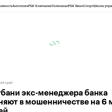
жимость
Autonews
РБК Компании
Телеканал
РБК Вино
Спорт
Школа упра
д
Стиль
Крипто
РБК Бизнес-среда
Дискуссионный клуб
Исследования
К
а контрагентов
Политика
Экономика
Бизнес
Технологии и медиа
Фина
ий край
убани экс-менеджера банка
няют в мошенничестве на 6 
ей