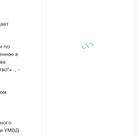
ает
и по
енное в
ва
о"» ., -
ком
ного
ки УМВД