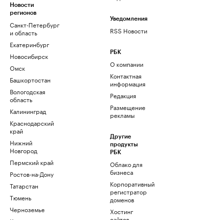
Новости
регионов
Уведомления
Санкт-Петербург
RSS Новости
и область
Екатеринбург
РБК
Новосибирск
О компании
Омск
Контактная
Башкортостан
информация
Вологодская
Редакция
область
Размещение
Калининград
рекламы
Краснодарский
край
Другие
Нижний
продукты
Новгород
РБК
Пермский край
Облако для
бизнеса
Ростов-на-Дону
Корпоративный
Татарстан
регистратор
Тюмень
доменов
Черноземье
Хостинг
сайтов