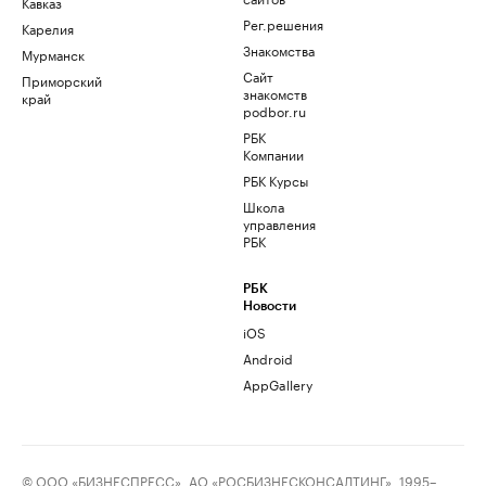
Кавказ
Рег.решения
Карелия
Знакомства
Мурманск
Сайт
Приморский
знакомств
край
podbor.ru
РБК
Компании
РБК Курсы
Школа
управления
РБК
РБК
Новости
iOS
Android
AppGallery
© ООО «БИЗНЕСПРЕСС», АО «РОСБИЗНЕСКОНСАЛТИНГ», 1995–