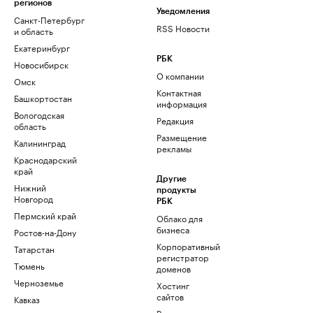
регионов
Уведомления
Санкт-Петербург
RSS Новости
и область
Екатеринбург
РБК
Новосибирск
О компании
Омск
Контактная
Башкортостан
информация
Вологодская
Редакция
область
Размещение
Калининград
рекламы
Краснодарский
край
Другие
Нижний
продукты
Новгород
РБК
Пермский край
Облако для
бизнеса
Ростов-на-Дону
Корпоративный
Татарстан
регистратор
Тюмень
доменов
Черноземье
Хостинг
сайтов
Кавказ
Рег.решения