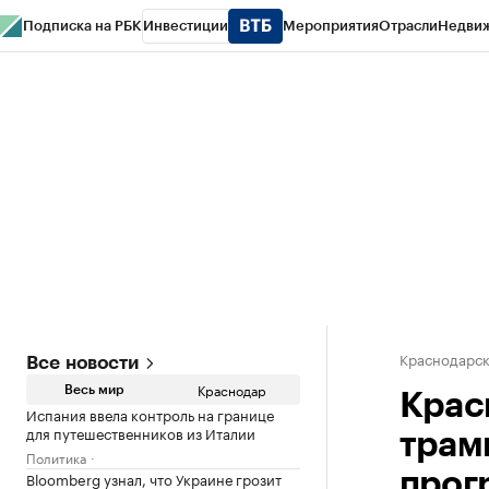
Подписка на РБК
Инвестиции
Мероприятия
Отрасли
Недви
РБК Курсы
РБК Life
Тренды
Визионеры
Национальные проекты
Горо
Газета
Спецпроекты СПб
Конференции СПб
Спецпроекты
Проверк
Краснодарск
Все новости
Краснодар
Весь мир
Крас
Испания ввела контроль на границе
для путешественников из Италии
трам
Политика
Bloomberg узнал, что Украине грозит
прог