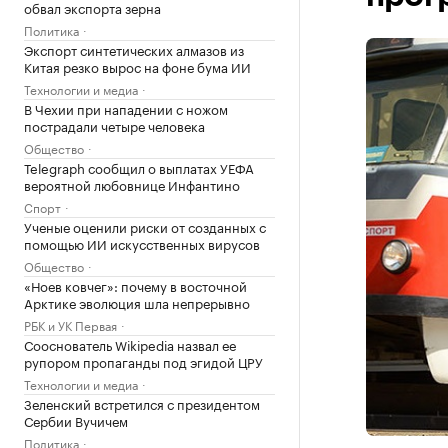
обвал экспорта зерна
Политика
Экспорт синтетических алмазов из
Китая резко вырос на фоне бума ИИ
Технологии и медиа
В Чехии при нападении с ножом
пострадали четыре человека
Общество
Telegraph сообщил о выплатах УЕФА
вероятной любовнице Инфантино
Спорт
Ученые оценили риски от созданных с
помощью ИИ искусственных вирусов
Общество
«Ноев ковчег»: почему в восточной
Арктике эволюция шла непрерывно
РБК и УК Первая
Сооснователь Wikipedia назвал ее
рупором пропаганды под эгидой ЦРУ
Технологии и медиа
Зеленский встретился с президентом
Сербии Вучичем
Политика