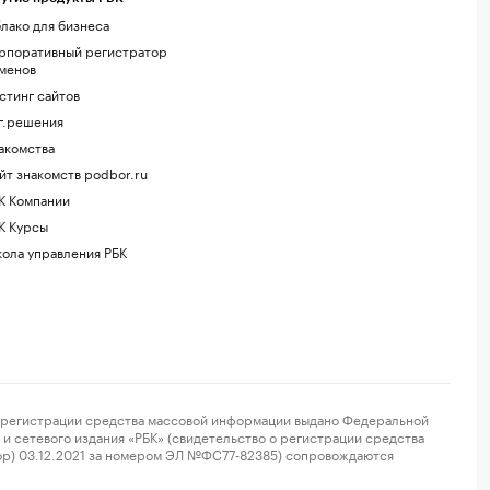
лако для бизнеса
рпоративный регистратор
менов
стинг сайтов
г.решения
акомства
йт знакомств podbor.ru
К Компании
К Курсы
ола управления РБК
регистрации средства массовой информации выдано Федеральной
и сетевого издания «РБК» (свидетельство о регистрации средства
ор) 03.12.2021 за номером ЭЛ №ФС77-82385) сопровождаются