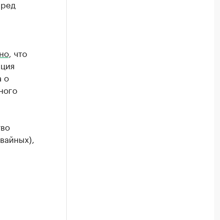
еред
но
, что
ация
 о
ного
тво
вайных),