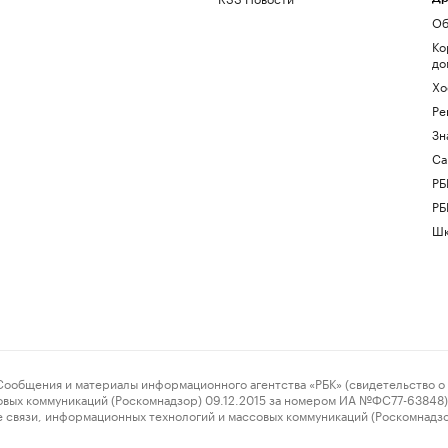
Об
Ко
до
Хо
Ре
Зн
Са
РБ
РБ
Шк
ения и материалы информационного агентства «РБК» (свидетельство о 
овых коммуникаций (Роскомнадзор) 09.12.2015 за номером ИА №ФС77-63848) 
 связи, информационных технологий и массовых коммуникаций (Роскомнадз