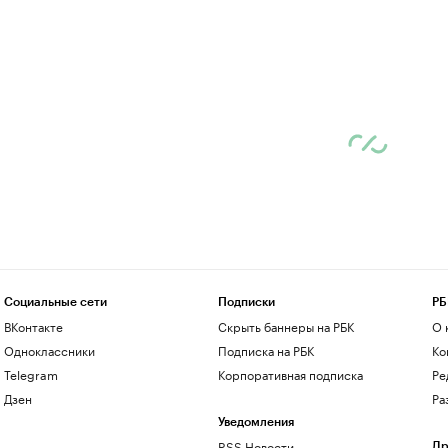
Социальные сети
Подписки
РБ
ВКонтакте
Скрыть баннеры на РБК
О 
Одноклассники
Подписка на РБК
Ко
Telegram
Корпоративная подписка
Ре
Дзен
Ра
Уведомления
RSS Новости
Др