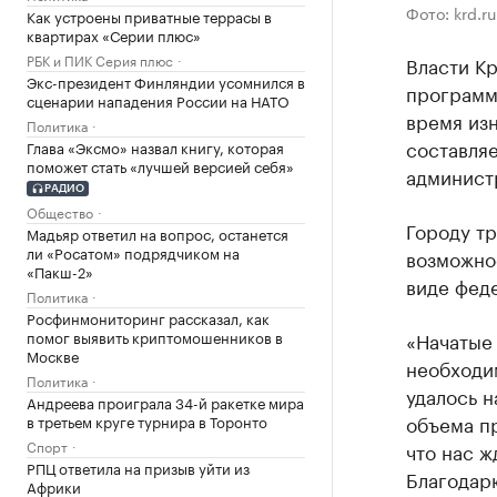
Фото: krd.ru
Как устроены приватные террасы в
квартирах «Серии плюс»
РБК и ПИК Серия плюс
Власти К
Экс-президент Финляндии усомнился в
программ
сценарии нападения России на НАТО
время из
Политика
составля
Глава «Эксмо» назвал книгу, которая
поможет стать «лучшей версией себя»
админист
РАДИО
Общество
Городу тр
Мадьяр ответил на вопрос, останется
ли «Росатом» подрядчиком на
возможно
«Пакш-2»
виде фед
Политика
Росфинмониторинг рассказал, как
помог выявить криптомошенников в
«Начатые
Москве
необходим
Политика
удалось н
Андреева проиграла 34-й ракетке мира
объема пр
в третьем круге турнира в Торонто
Спорт
что нас ж
РПЦ ответила на призыв уйти из
Благодарю
Африки