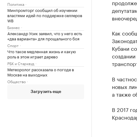
продолже
Политика
депутата
Минпромторг сообщил об изучении
властями идей по поддержке селлеров
внеочере
WB
Бизнес
Как сообщ
Александр Усик заявил, что у него есть
«два варианта» для прощального боя
Законода
Спорт
Кубани с
Что такое медленная жизнь и какую
создании
роль в этом играет дерево
транспор
РБК и Старквуд
Метеоролог рассказала о погоде в
Москве на выходных
В частнос
Общество
новых ли
Загрузить еще
а также о
В 2017 го
Краснод