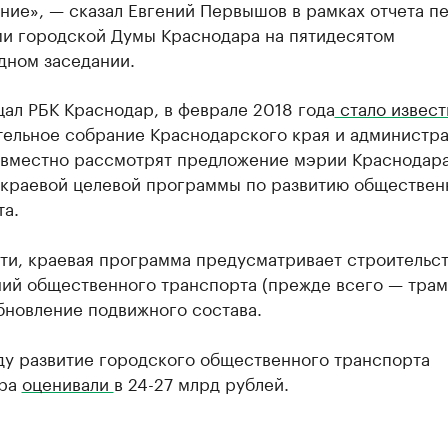
ние», — сказал Евгений Первышов в рамках отчета п
ми городской Думы Краснодара на пятидесятом
дном заседании.
ал РБК Краснодар, в феврале 2018 года
стало извест
тельное собрание Краснодарского края и администр
овместно рассмотрят предложение мэрии Краснодара
 краевой целевой программы по развитию обществен
та.
ти, краевая программа предусматривает строительс
ний общественного транспорта (прежде всего — трам
бновление подвижного состава.
ду развитие городского общественного транспорта
ара
оценивали
в 24-27 млрд рублей.