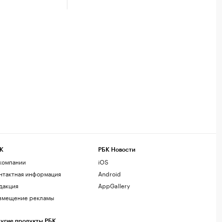
К
РБК Новости
компании
iOS
нтактная информация
Android
дакция
AppGallery
змещение рекламы
угие продукты РБК