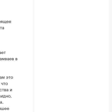
оящее
та
ает
амваев в
ам это
 что
ства и
видно,
я.
йшее