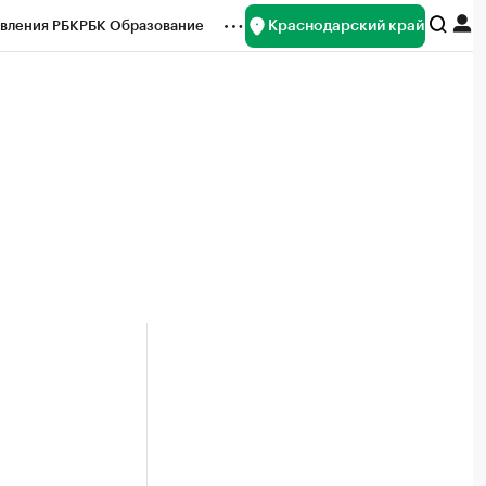
Краснодарский край
вления РБК
РБК Образование
редитные рейтинги
Франшизы
нсы
Рынок наличной валюты