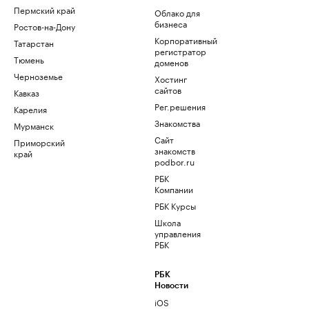
Пермский край
Облако для
бизнеса
Ростов-на-Дону
Корпоративный
Татарстан
регистратор
Тюмень
доменов
Черноземье
Хостинг
сайтов
Кавказ
Рег.решения
Карелия
Знакомства
Мурманск
Сайт
Приморский
знакомств
край
podbor.ru
РБК
Компании
РБК Курсы
Школа
управления
РБК
РБК
Новости
iOS