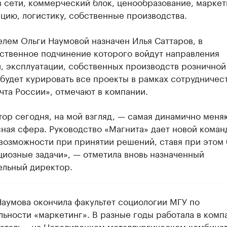
 сети, коммерческий блок, ценообразование, маркет
цию, логистику, собственные производства.
лем Ольги Наумовой назначен Илья Саттаров, в
ственное подчинение которого войдут направления
, эксплуатации, собственных производств розничной
будет курировать все проекты в рамках сотрудничест
та России», отмечают в компании.
тор сегодня, на мой взгляд, — самая динамично мен
ная сфера. Руководство «Магнита» дает новой коман
возможности при принятии решений, ставя при этом 
иозные задачи», — отметила вновь назначенный
ельный директор.
Наумова окончила факультет социологии МГУ по
льности «маркетинг». В разные годы работала в комп
сталь», на Новолипецком металлургическом комбинат