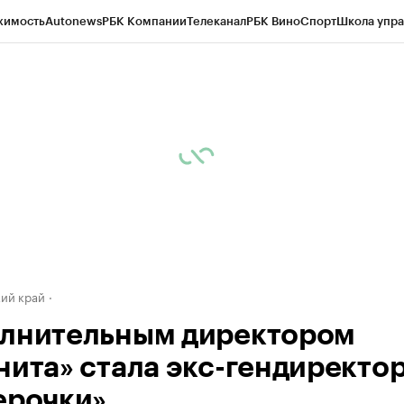
жимость
Autonews
РБК Компании
Телеканал
РБК Вино
Спорт
Школа упра
д
Стиль
Крипто
РБК Бизнес-среда
Дискуссионный клуб
Исследования
К
а контрагентов
Политика
Экономика
Бизнес
Технологии и медиа
Фина
ий край
лнительным директором
нита» стала экс-гендиректо
ерочки»