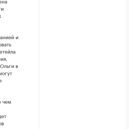
ена
ти
х
анией и
овать
етейла
ия,
 Ольги в
могут
е
е чем
дет
ов