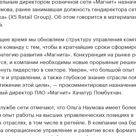
ельным директором розничной сети «Магнит» назнач
умова, ранее занимавшая должность гендиректора се
а» (X5 Retail Group). Об этом говорится в материала
а.
ящее время мы обновляем структуру управления комп
м команду с тем, чтобы в кратчайшие сроки сформир
атегию развития «Магнита». Конкуренция на рынке р
тся, и компании необходимы новые прорывные решен
нуть лидерство в секторе. Уверен, что большой опыт
е и управлении, а также глубокое знание отрасли по
стижении этой цели», — прокомментировал назначени
ный директор ПАО «Магнит» Хачатур Помбухчан.
лужбе сети отмечают, что Ольга Наумова имеет боле
 опыт работы на высших управленческих позициях в
 отраслях, в том числе в ретейле. В компании она бу
за операционное управление и развитие всех формат