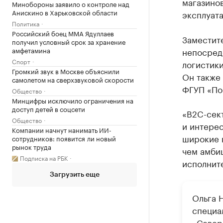
магазинов
Минобороны заявило о контроле над
Анискино в Харьковской области
эксплуата
Политика
Российский боец ММА Ядуллаев
Заместите
получил условный срок за хранение
амфетамина
непосред
Спорт
логистики
Громкий звук в Москве объяснили
Он также 
самолетом на сверхзвуковой скорости
ФГУП «Поч
Общество
Минцифры исключило ограничения на
доступ детей в соцсети
«B2C-сек
Общество
и интерес
Компании начнут нанимать ИИ-
широкие 
сотрудников: появится ли новый
рынок труда
чем амбиц
Подписка на РБК
исполнит
Загрузить еще
Ольга 
специа
«Север