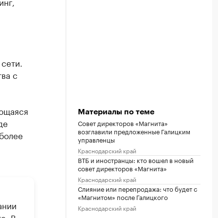
инг,
 сети.
ва с
яющаяся
Материалы по теме
де
Совет директоров «Магнита»
возглавили предложенные Галицким
более
управленцы
Краснодарский край
ВТБ и иностранцы: кто вошел в новый
совет директоров «Магнита»
Краснодарский край
Слияние или перепродажа: что будет с
«Магнитом» после Галицкого
ании
Краснодарский край
е. В