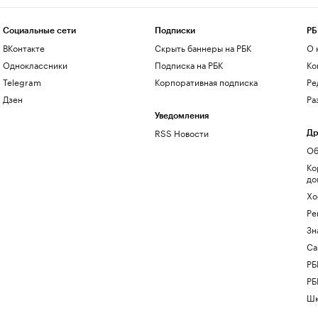
Социальные сети
Подписки
РБ
ВКонтакте
Скрыть баннеры на РБК
О 
Одноклассники
Подписка на РБК
Ко
Telegram
Корпоративная подписка
Ре
Дзен
Ра
Уведомления
RSS Новости
Др
Об
Ко
до
Хо
Ре
Зн
Са
РБ
РБ
Шк