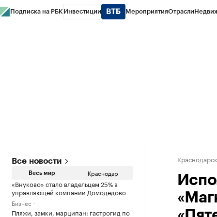
Подписка на РБК
Инвестиции
Мероприятия
Отрасли
Недви
РБК Курсы
РБК Life
Тренды
Визионеры
Национальные проекты
Горо
Газета
Спецпроекты СПб
Конференции СПб
Спецпроекты
Проверк
Краснодарск
Все новости
Краснодар
Весь мир
Испо
«Внуково» стало владельцем 25% в
управляющей компании Домодедово
«Маг
Бизнес
Пляжи, замки, марципан: гастрогид по
«Пят