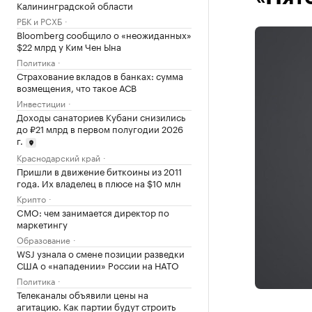
Калининградской области
РБК и РСХБ
Bloomberg сообщило о «неожиданных»
$22 млрд у Ким Чен Ына
Политика
Страхование вкладов в банках: сумма
возмещения, что такое АСВ
Инвестиции
Доходы санаториев Кубани снизились
до ₽21 млрд в первом полугодии 2026
г.
Краснодарский край
Пришли в движение биткоины из 2011
года. Их владелец в плюсе на $10 млн
Крипто
CMO: чем занимается директор по
маркетингу
Образование
WSJ узнала о смене позиции разведки
США о «нападении» России на НАТО
Политика
Телеканалы объявили цены на
агитацию. Как партии будут строить