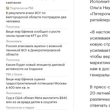
Исполнит
кампании
Ольга На
Подписка на РБК
В результате атаки ВСУ по
«Пятерочк
Белгородской области пострадали два
ретейлер
человека
Политика
«В насто
Вице-мэр Ефимов сообщил о росте
числа проектов КРТ до 470
усиливае
Экономика
новую стр
Россия атаковала эшелон с военной
усиливае
техникой ВСУ в Днепропетровской
области
чтобы вер
Политика
маркетинг
Каким будет новый эпицентр деловой
нам в до
активности на Ходынке
генераль
РБК и Stone
Вице-мэр Ефимов оценил
градостроительный потенциал Москвы
В пресс-с
в 400 млн кв. м
20-летний
Экономика
Суд в США обязал Meta выплатить $942
различных
млн из-за вреда детям в соцсетях
отвечать 
Технологии и медиа