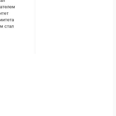
дателем
итет
митета
м стал