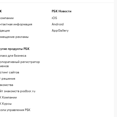
К
РБК Новости
компании
iOS
нтактная информация
Android
дакция
AppGallery
змещение рекламы
угие продукты РБК
лако для бизнеса
рпоративный регистратор
менов
стинг сайтов
г.решения
акомства
йт знакомств podbor.ru
К Компании
К Курсы
ола управления РБК