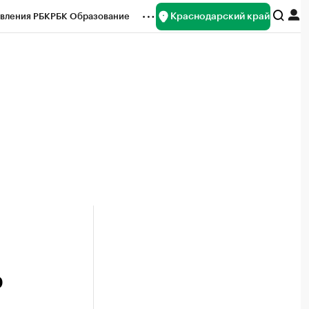
Краснодарский край
вления РБК
РБК Образование
редитные рейтинги
Франшизы
нсы
Рынок наличной валюты
р