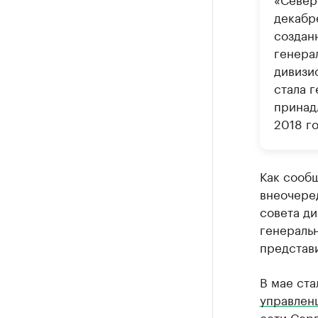
декабр
создан
генера
дивизи
стала 
принадл
2018 го
Как сооб
внеочере
совета д
генераль
представ
В мае ста
управлен
сети Серг