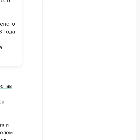
сного
3 года
е
остав
ва
вили
телем
тал