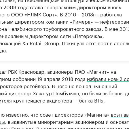
е 2009 года стала генеральным директором вновь
ного ООО «НЛМК-Сорт». В 2010 – 2013гг. работала
льным директором компании «Римера» — нефтесерви
она Челябинского трубопрокатного завода. В мае 201
генеральным директором сети «Пятерочка»,
ежащей X5 Retail Group. Покинула этот пост в апрел
да.
щал РБК Краснодар, акционеры ПАО «Магнит» на
дном собрании 19 апреля 2018 года
избрали новый с
иректоров ретейлера. В него не вошел нынешний
ный директор Хачатур Помбухчан, но были выбраны д
ителя крупнейшего акционера — банка ВТБ.
ло известно, что совет директоров «Магнита»
возгла
цы
, выдвинутые миноритарным акционером и основа
еем Галицким. В частности, председателем совета с