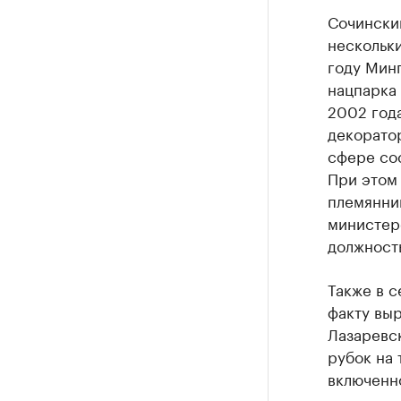
Сочинский
нескольки
году Мин
нацпарка 
2002 года
декорато
сфере со
При этом
племянни
министер
должность
Также в с
факту выр
Лазаревск
рубок на 
включенн