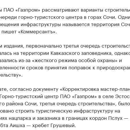
ы ПАО «Газпром» рассматривают варианты строитель
череди горно-туристского центра в горах Сочи. Одн
мещения инфраструктуры называется территория Со
, пишет «Коммерсантъ».
 издания, первоначально третья очередь строительс
лась на территории Кавказского заповедника, однако
азались из-за «жесткого режима особой охраны» и
еленности сроков принятия поправок к природоохра
ельству».
ате, согласно документу «Корректировка мастер-план
Горно-туристский центр ПАО «Газпром» в селе Эстос
о района Сочи, третья очередь строительства», было
овано строить туристическую инфраструктуру на
ях нацпарка и заказника в границах кордон Пслух 
ебта Аишха — хребет Грушевый.