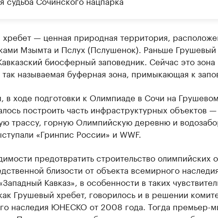
я судьба Сочинского нацпарка
 хребет — ценная природная территория, расположе
ками Мзымта и Пслух (Пслушенок). Раньше Грушевый
Кавказский биосферный заповедник. Сейчас это зона
 так называемая буферная зона, примыкающая к запо
 в ходе подготовки к Олимпиаде в Сочи на Грушево
алось построить часть инфраструктурных объектов —
ую трассу, горную Олимпийскую деревню и водозабо
ыступали «Гринпис России» и WWF.
димости предотвратить строительство олимпийских 
едственной близости от объекта всемирного наследи
ападный Кавказ», в особенности в таких чувствител
как Грушевый хребет, говорилось и в решении комит
го наследия ЮНЕСКО от 2008 года. Тогда премьер-м