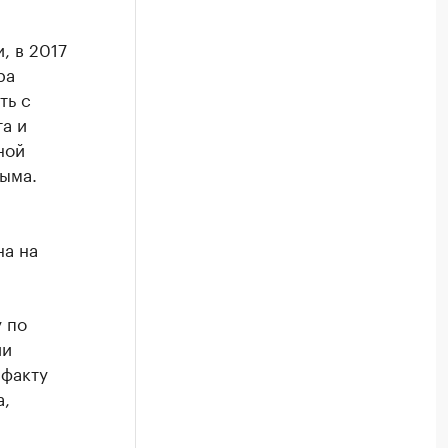
, в 2017
ра
ть с
а и
ной
ыма.
на на
 по
ии
 факту
а,