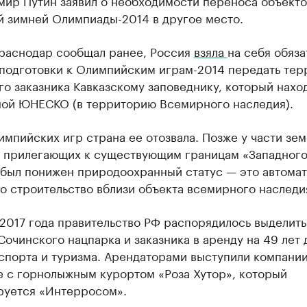
мир Путин заявил о необходимости переноса объекто
й зимней Олимпиады-2014 в другое место.
Краснодар сообщал ранее, Россия
взяла
на себя обяза
 подготовки к Олимпийским играм-2014 передать те
о заказника Кавказскому заповеднику, который нахо
ной ЮНЕСКО (в территорию Всемирного наследия).
мпийских игр страна ее отозвала. Позже у части зем
, прилегающих к существующим границам «Западног
, был понижен природоохранный статус — это автома
о строительство вблизи объекта всемирного наследи
2017 года правительство РФ распорядилось выделить
Сочинского нацпарка и заказника в аренду на 49 лет 
спорта и туризма. Арендаторами выступили компании
е с горнолыжным курортом «Роза Хутор», который
руется «Интерросом».