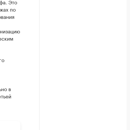
фа. Это
жах по
ования
анизацию
еским
го
ьно в
етьей