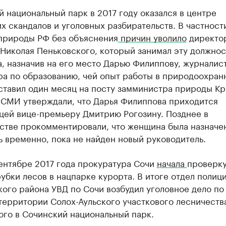
 национальный парк в 2017 году оказался в центре
х скандалов и уголовных разбирательств. В частности
природы РФ без объяснения
причин уволило
директо
Николая Пеньковского, который занимал эту должнос
, назначив на его место Дарью Филиппову, журналист
ра по образованию, чей опыт работы в природоохран
ставил один месяц на посту замминистра природы Кр
 СМИ утверждали, что Дарья Филиппова приходится
цей вице-премьеру Дмитрию Рогозину. Позднее в
стве прокомментировали, что женщина была назначе
 временно, пока не найден новый руководитель.
ентябре 2017 года прокуратура Сочи
начала
проверку
убки лесов в нацпарке курорта. В итоге отдел полиц
ого района УВД по Сочи возбудил уголовное дело по
территории Солох-Аульского участкового лесничеств
ого в Сочинский национальный парк.