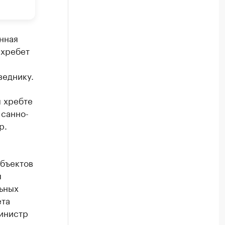
нная
 хребет
веднику.
м хребте
 санно-
р.
объектов
я
ьных
ета
инистр