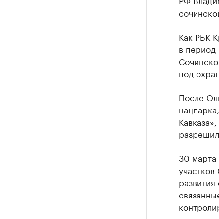
РФ Влади
сочинско
Как РБК 
в период
Сочинског
под охра
После Оли
нацпарка
Кавказа»
разрешил
30 марта 
участков 
развития 
связанны
контроли