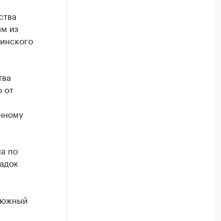
ства
им из
чинского
тва
 от
нному
а по
адок
— южный