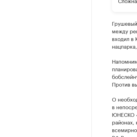
Сложна
Грушевый
между ре
входил в 
нацпарка,
Напомним,
планиров
бобслейн
Против в
О необхо
в непоср
ЮНЕСКО «З
районах, 
всемирно