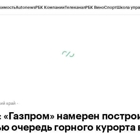
жимость
Autonews
РБК Компании
Телеканал
РБК Вино
Спорт
Школа упра
д
Стиль
Крипто
РБК Бизнес-среда
Дискуссионный клуб
Исследования
К
а контрагентов
Политика
Экономика
Бизнес
Технологии и медиа
Фина
ий край
 «Газпром» намерен постро
ью очередь горного курорта 