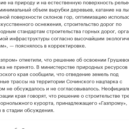
ие на природу и на естественную поверхность релье
минимальный объем вырубки деревьев, катание на лы
нной поверхности склонов гор, оптимизацию использ
кусственного оснежения, строительство дорог по
одным стандартам строительства горных дорог, орг
мой инфраструктуры согласно высочайшим экологич
м», — пояснялось в корректировке.
азпром» отметили, что решение об освоении Грушево
ока не принято. В министерстве природных ресурсов
ского края сообщили, что отведение земель под
ные трассы на территории Сочинского нацпарка с
м не обсуждалось и не согласовывалось. Неофициал
ации края говорят, что решение о строительстве тр
горнолыжного курорта, принадлежащего «Газпрому»,
 в стадии обсуждения.