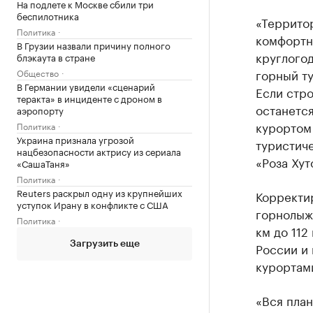
На подлете к Москве сбили три
беспилотника
«Территор
Политика
комфортн
В Грузии назвали причину полного
круглогод
блэкаута в стране
горный ту
Общество
В Германии увидели «сценарий
Если стро
теракта» в инциденте с дроном в
останетс
аэропорту
курортом
Политика
Украина признала угрозой
туристич
нацбезопасности актрису из сериала
«Роза Хут
«СашаТаня»
Политика
Reuters раскрыл одну из крупнейших
Корректи
уступок Ирану в конфликте с США
горнолыж
Политика
км до 112
Загрузить еще
России и
курортами
«Вся пла