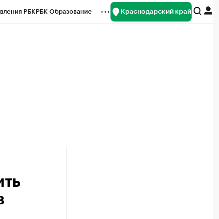
Краснодарский край
вления РБК
РБК Образование
редитные рейтинги
Франшизы
нсы
Рынок наличной валюты
ить
в