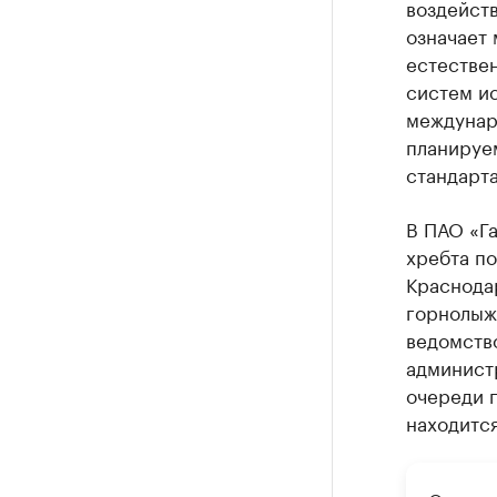
воздейств
означает 
естестве
систем ис
междунар
планируе
стандарта
В ПАО «Г
хребта п
Краснодар
горнолыж
ведомство
администр
очереди 
находится