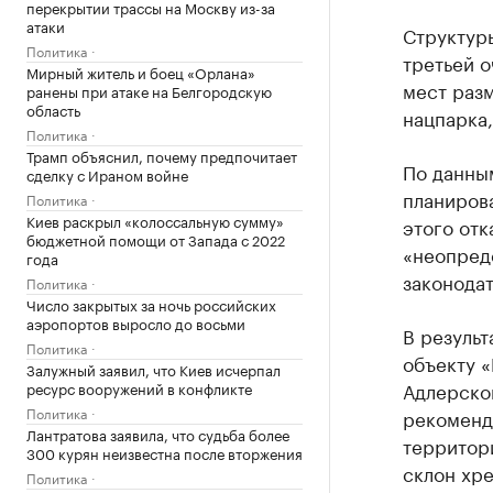
перекрытии трассы на Москву из-за
атаки
Структур
Политика
третьей о
Мирный житель и боец «Орлана»
мест раз
ранены при атаке на Белгородскую
область
нацпарка
Политика
Трамп объяснил, почему предпочитает
По данным
сделку с Ираном войне
планирова
Политика
Киев раскрыл «колоссальную сумму»
этого отк
бюджетной помощи от Запада с 2022
«неопред
года
законодат
Политика
Число закрытых за ночь российских
аэропортов выросло до восьми
В результ
Политика
объекту «
Залужный заявил, что Киев исчерпал
Адлерског
ресурс вооружений в конфликте
Политика
рекоменд
Лантратова заявила, что судьба более
территори
300 курян неизвестна после вторжения
склон хр
Политика