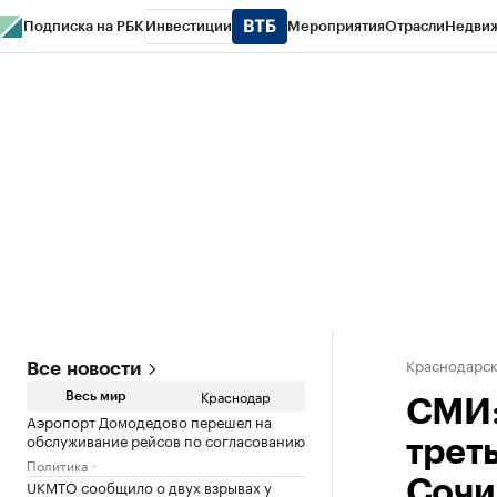
Подписка на РБК
Инвестиции
Мероприятия
Отрасли
Недви
РБК Курсы
РБК Life
Тренды
Визионеры
Национальные проекты
Горо
Газета
Спецпроекты СПб
Конференции СПб
Спецпроекты
Проверк
Краснодарск
Все новости
Краснодар
Весь мир
СМИ:
Аэропорт Домодедово перешел на
обслуживание рейсов по согласованию
трет
Политика
UKMTO сообщило о двух взрывах у
Сочи