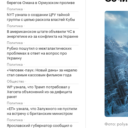
берегов Омана в Ормузском проливе
Политика
NYT узнала о создании ЦРУ тайной
группы с целью раскола властей Кубы
Политика
В американском штате объявили ЧС в
энергетике из-за конфликта на Украине
Политика
Рубио пошутил о межгалактических
проблемах в ответ на вопрос про
Украину
Политика
«Человек-паук: Новый день» за неделю
стал самым кассовым фильмом года
Общество
WP узнала, что Трамп потребовал у
Хегсета объяснений из-за дефицита
ракет
Политика
«ЕП» узнала, что Залужного не пустили
на встречу с британским министром
Политика
Фото: polya
Ярославский губернатор сообщил о