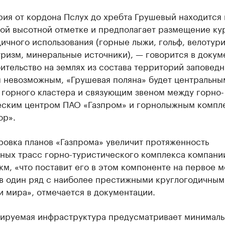
ия от кордона Пслух до хребта Грушевый находится 
ой высотной отметке и предполагает размещение ку
ичного использования (горные лыжи, гольф, велотури
ризм, минеральные источники), — говорится в докум
ительство на землях из состава территорий заповедн
я невозможным, «Грушевая поляна» будет центральны
 горного кластера и связующим звеном между горно-
еским центром ПАО «Газпром» и горнолыжным компл
ор».
ровка планов «Газпрома» увеличит протяженность
ных трасс горно-туристического комплекса компании
 км, «что поставит его в этом компоненте на первое м
 в один ряд с наиболее престижными круглогодичным
 мира», отмечается в документации.
нируемая инфраструктура предусматривает минимал