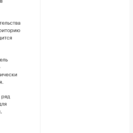
в
тельства
рриторию
дится
ель
о
тически
я.
 ряд
для
,