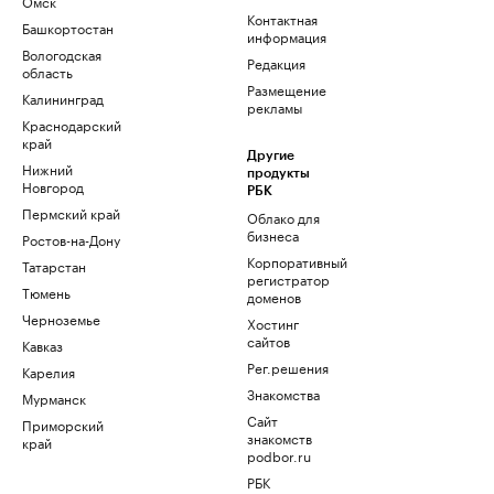
Омск
Контактная
Башкортостан
информация
Вологодская
Редакция
область
Размещение
Калининград
рекламы
Краснодарский
край
Другие
Нижний
продукты
Новгород
РБК
Пермский край
Облако для
бизнеса
Ростов-на-Дону
Корпоративный
Татарстан
регистратор
Тюмень
доменов
Черноземье
Хостинг
сайтов
Кавказ
Рег.решения
Карелия
Знакомства
Мурманск
Сайт
Приморский
знакомств
край
podbor.ru
РБК