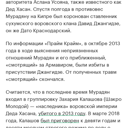
авторитета Аслана Усояна, также известного как
Дед Хасан. Спустя полгода в противовес
Мурадяну на Кипре был коронован ставленник
сухумского воровского клана Давид Джангидзе,
он же Дато Краснодарский.
По информации «Прайм Крайм», в октябре 2013
года в ходе выяснения неприязненных
отношений Мурадян и его приближенный,
«смотрящий» за Армавиром, были избиты в
присутствии Джангидзе. От полученных травм
«смотрящий» скончался.
Считается, что в последнее время Мурадян
входил в группировку Захария Калашова (Шакро
Молодой) — «наследника» воровской империи
Деда Хасана,
убитого в 2013 году
. В марте 2018
года, Калашов
был приговорен
к девяти годам и
десяти месяцам строгого режима по делу о