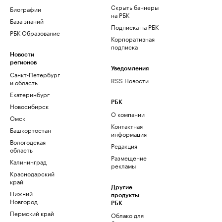
Скрыть баннеры
Биографии
на РБК
База знаний
Подписка на РБК
РБК Образование
Корпоративная
подписка
Новости
регионов
Уведомления
Санкт-Петербург
RSS Новости
и область
Екатеринбург
РБК
Новосибирск
О компании
Омск
Контактная
Башкортостан
информация
Вологодская
Редакция
область
Размещение
Калининград
рекламы
Краснодарский
край
Другие
Нижний
продукты
Новгород
РБК
Пермский край
Облако для