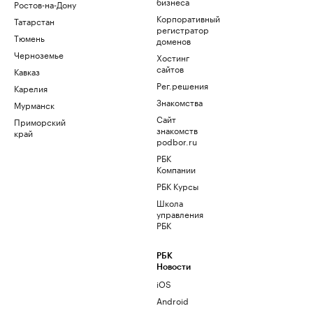
бизнеса
Ростов-на-Дону
Корпоративный
Татарстан
регистратор
Тюмень
доменов
Черноземье
Хостинг
сайтов
Кавказ
Рег.решения
Карелия
Знакомства
Мурманск
Сайт
Приморский
знакомств
край
podbor.ru
РБК
Компании
РБК Курсы
Школа
управления
РБК
РБК
Новости
iOS
Android